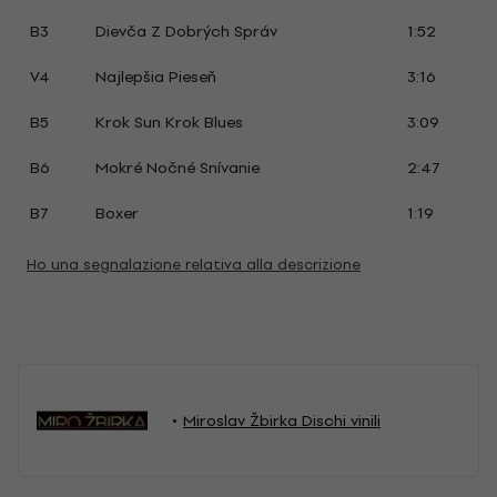
B3
Dievča Z Dobrých Správ
1:52
V4
Najlepšia Pieseň
3:16
B5
Krok Sun Krok Blues
3:09
B6
Mokré Nočné Snívanie
2:47
B7
Boxer
1:19
Ho una segnalazione relativa alla descrizione
Miroslav Žbirka Dischi vinili