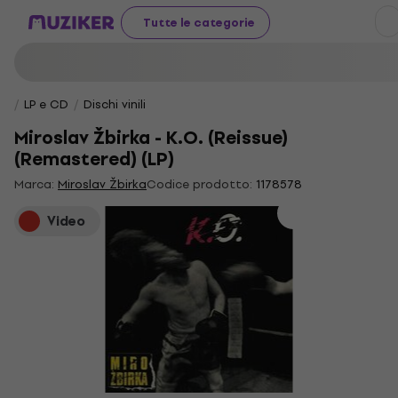
Tutte le categorie
LP e CD
Dischi vinili
Miroslav Žbirka - K.O. (Reissue)
(Remastered) (LP)
Marca:
Miroslav Žbirka
Codice prodotto:
1178578
Video