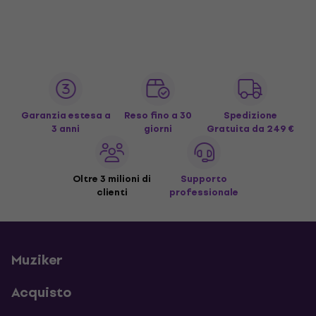
Garanzia estesa a
Reso fino a 30
Spedizione
3 anni
giorni
Gratuita
da 249 €
Oltre 3 milioni di
Supporto
clienti
professionale
Muziker
Acquisto