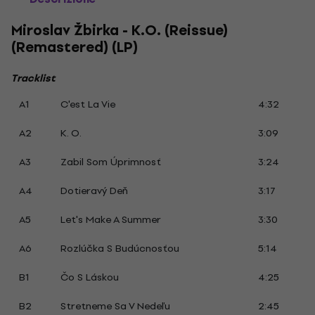
Miroslav Žbirka - K.O. (Reissue)
(Remastered) (LP)
Tracklist
A1
C'est La Vie
4:32
A2
K. O.
3:09
A3
Zabil Som Úprimnosť
3:24
A4
Dotieravý Deň
3:17
A5
Let's Make A Summer
3:30
A6
Rozlúčka S Budúcnosťou
5:14
B1
Čo S Láskou
4:25
B2
Stretneme Sa V Nedeľu
2:45