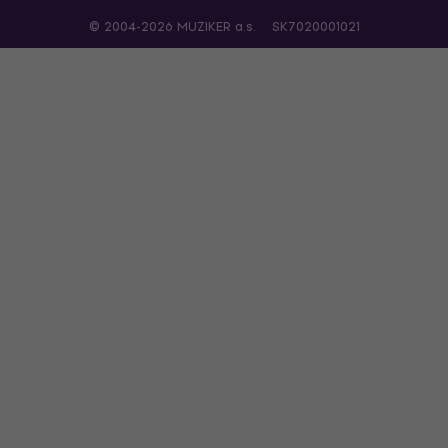
© 2004-2026 MUZIKER a.s.
SK7020001021