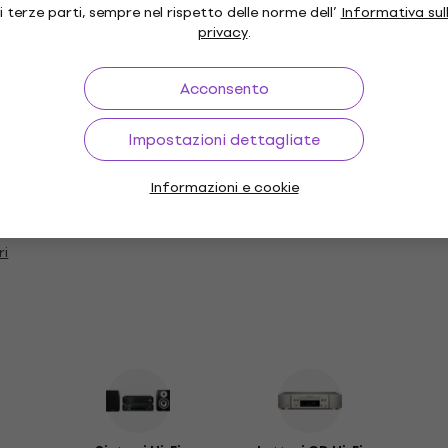
i terze parti, sempre nel rispetto delle norme dell’
Informativa sul
Sub-genere
privacy
.
Data di rilascio
Acconsento
Classical
Impostazioni dettagliate
Informazioni e cookie
Accessori inclusi
ri