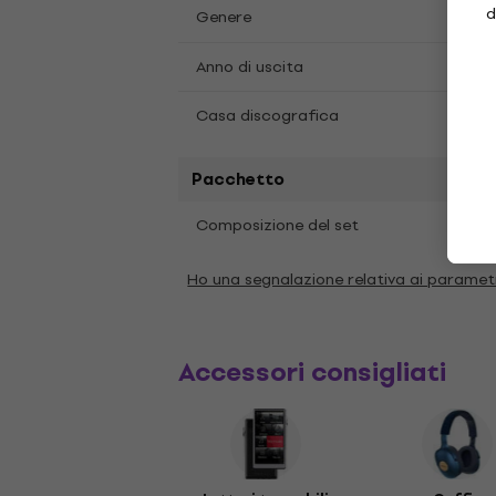
d
Folk
Genere
2023
Anno di uscita
Sony 
Casa discografica
Pacchetto
1 pz
Composizione del set
Ho una segnalazione relativa ai paramet
Accessori consigliati