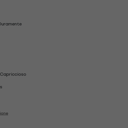
 Duramente
 Capriccioso
s
zione