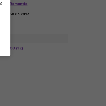
la
Romantic
30.06.2023
CD (1 x)