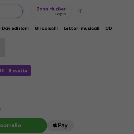
Idee regalo
FAQ
Muziker Blog
Zona Muziker
IT
Login
ly Lovers (CD)
 Day edizioni
Giradischi
Lettori musicali
CD
Access
otto:
1178770
35
Riscatta
€
 carrello