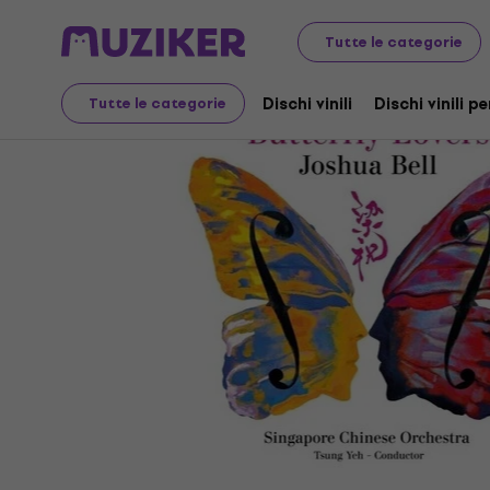
LP e CD
CD musicali
Tutte le categorie
Dischi vinili
Dischi vinili pe
Tutte le categorie
Video