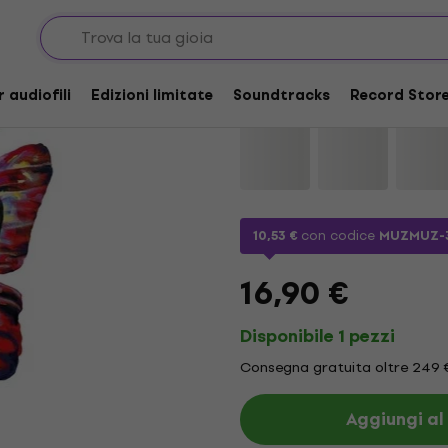
Joshua Bell - Butterf
r audiofili
Edizioni limitate
Soundtracks
Record Store
Marca:
Joshua Bell
Codice prod
10,53 €
con codice
MUZMUZ-
16,90 €
Disponibile 1 pezzi
Consegna gratuita oltre 249 
Aggiungi al