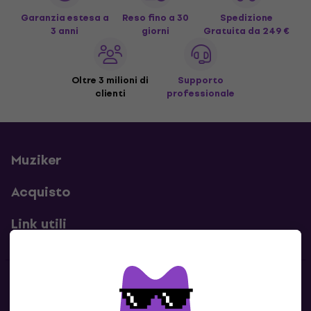
Garanzia estesa a
Reso fino a 30
Spedizione
3 anni
giorni
Gratuita
da 249 €
Oltre 3 milioni di
Supporto
clienti
professionale
Muziker
Acquisto
Link utili
Contatti