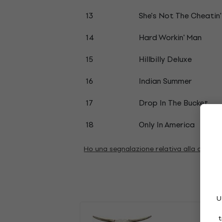
13
She's Not The Cheatin'
14
Hard Workin' Man
15
Hillbilly Deluxe
16
Indian Summer
17
Drop In The Bucket
18
Only In America
Ho una segnalazione relativa alla descri
U
t