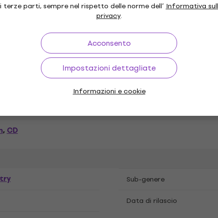
unn CD musicali
i terze parti, sempre nel rispetto delle norme dell’
Informativa sul
privacy
.
Acconsento
Impostazioni dettagliate
Informazioni e cookie
m
CD
,
try
Sub-genere
Data di rilascio