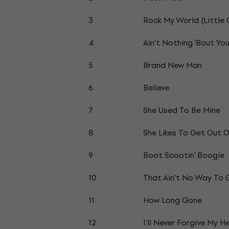
3
Rock My World (Little 
4
Ain't Nothing 'Bout Yo
5
Brand New Man
6
Believe
7
She Used To Be Mine
8
She Likes To Get Out 
9
Boot Scootin' Boogie
10
That Ain't No Way To 
11
How Long Gone
12
I'll Never Forgive My H