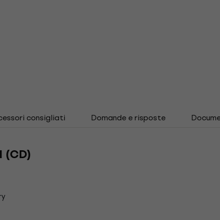
essori consigliati
Domande e risposte
Docume
I (CD)
ry