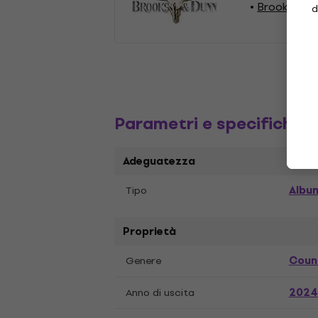
Brooks & D
d
Parametri e specifiche
Adeguatezza
Albu
Tipo
Proprietà
Coun
Genere
2024
Anno di uscita