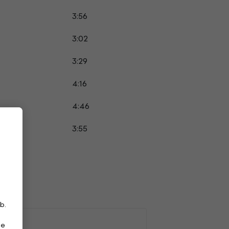
3:56
3:02
3:29
4:16
4:46
3:55
b.
ie