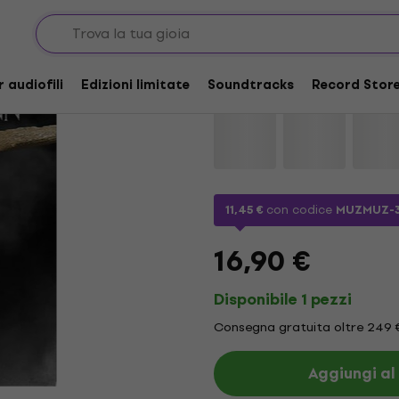
Brooks & Dunn - Rebo
r audiofili
Edizioni limitate
Soundtracks
Record Store
Marca:
Brooks & Dunn
Codice p
11,45 €
con codice
MUZMUZ-
16,90 €
Disponibile 1 pezzi
Consegna gratuita oltre 249 
Aggiungi al