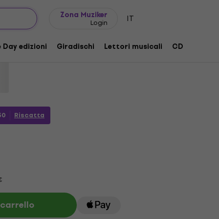
Idee regalo
FAQ
Muziker Blog
Zona Muziker
IT
Login
ot II (CD)
 Day edizioni
Giradischi
Lettori musicali
CD
Access
rodotto:
1178873
30
Riscatta
€
 carrello