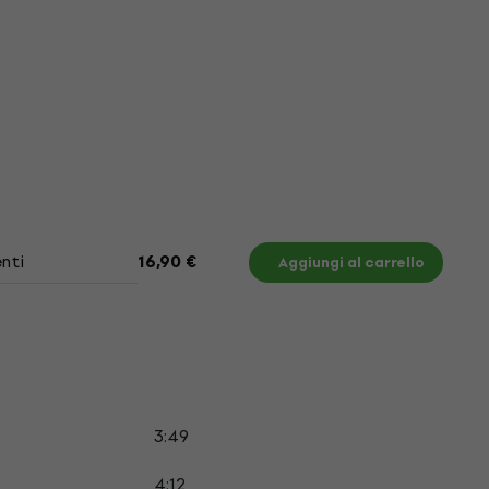
nti
16,90 €
Aggiungi al carrello
3:49
4:12