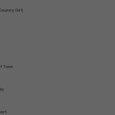
Country Girl)
u
Of Town
Go
eart