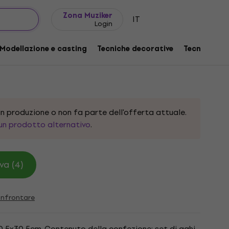
Idee regalo
FAQ
Muziker Blog
Zona Muziker
IT
Login
WYC Set da ricamo
Modellazione e casting
Tecniche decorative
Tecniche gr
:
415983
n produzione o non fa parte dell'offerta attuale.
un prodotto alternativo
.
va (4)
nfrontare
0,5x30,5cm. Contenuto della confezione: set di aghi,