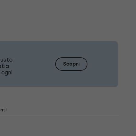
busto,
Scopri
stia
 ogni
nti