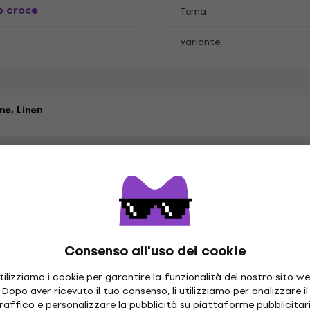
o croce
Tema
Variante
e, Linen
l, Embroidery Fabric,
f Needles
Consenso all'uso dei cookie
 cm
Larghezza
tilizziamo i cookie per garantire la funzionalità del nostro sito we
Dopo aver ricevuto il tuo consenso, li utilizziamo per analizzare il
raffico e personalizzare la pubblicità su piattaforme pubblicitar