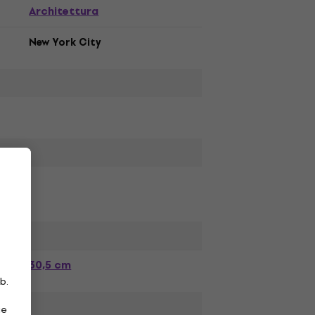
Architettura
New York City
30,5 cm
b.
ie