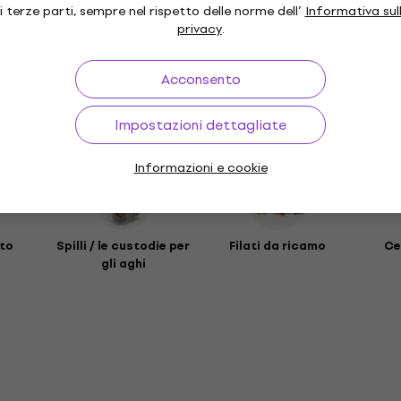
i terze parti, sempre nel rispetto delle norme dell’
Informativa sul
privacy
.
ri
Acconsento
Impostazioni dettagliate
Informazioni e cookie
ito
Spilli / le custodie per
Filati da ricamo
Ce
gli aghi