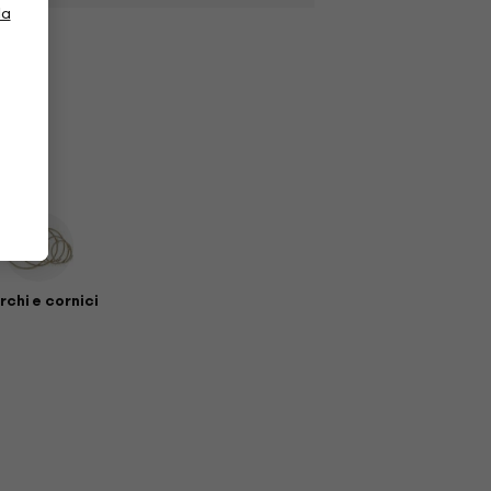
la
rchi e cornici