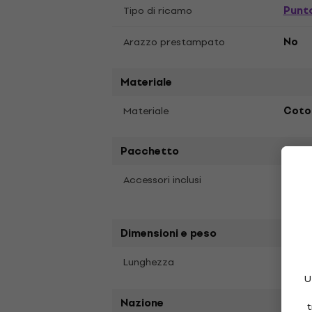
Punt
Tipo di ricamo
Arazzo prestampato
No
Materiale
Materiale
Coton
Pacchetto
Accessori inclusi
Manua
Set o
Dimensioni e peso
30,5
Lunghezza
U
Nazione
t