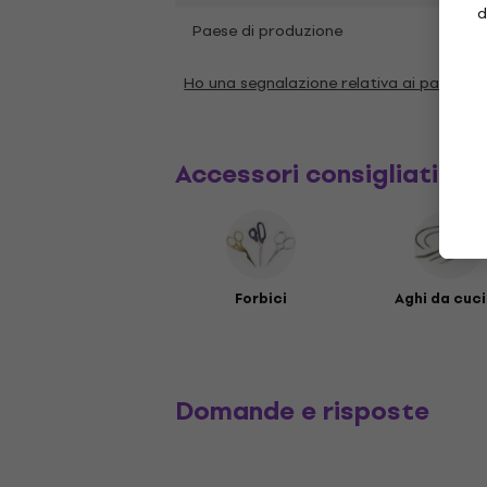
d
Paese di produzione
Cina
Ho una segnalazione relativa ai paramet
Accessori consigliati
Forbici
Aghi da cuc
Domande e risposte