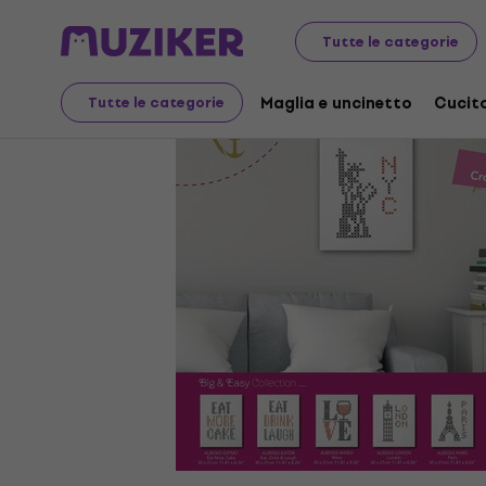
Arte
Creazione secondo il modello
Kit da ricamo
Tutte le categorie
Maglia e uncinetto
Cucit
Tutte le categorie
Disponibilità terminata