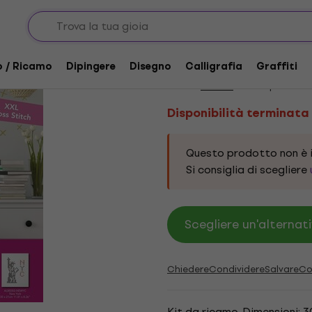
Disponibilità terminata
Anchor ALBE002-NE
o / Ricamo
Dipingere
Disegno
Calligrafia
Graffiti
Marca:
Anchor
Codice prodotto
Disponibilità terminata
Questo prodotto non è i
Si consiglia di scegliere
Scegliere un'alternati
Chiedere
Condividere
Salvare
Co
Kit da ricamo. Dimensioni: 3