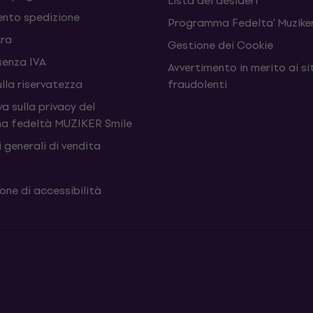
Lista dei desideri
nto spedizione
Programma Fedelta' Muziker
tra
Gestione dei Cookie
senza IVA
Avvertimento in merito ai si
ulla riservatezza
fraudolenti
a sulla privacy del
a fedeltà MUZIKER Smile
 generali di vendita
one di accessibilità