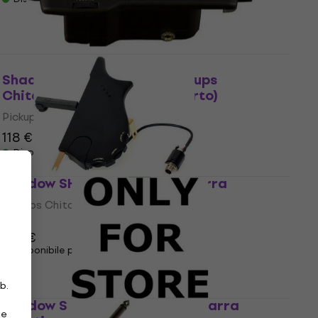
Shadow SH-145BL Black Pickups
Chitarra Acustica (Solo aperto)
Pickups Chitarra Acustica
118 €
125 €
- 6 %
Disponibile
Shadow SH-927 Pickups Chitarra
Pickups Chitarra
5
/5
201 €
Disponibile presso il fornitore
b.
Shadow SH-ACP-1 Pickups Chitarra
ie