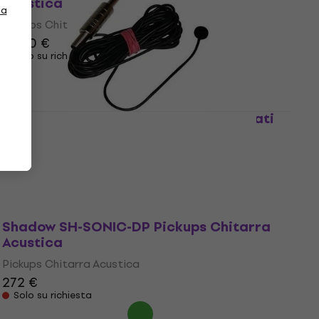
Acustica
la
Pickups Chitarra Acustica
92,90 €
Solo su richiesta
Shadow SH-4001 Parti di Ricambio Fiati
Parti di Ricambio Fiati
51,60 €
Solo su richiesta
Shadow SH-SONIC-DP Pickups Chitarra
Acustica
Pickups Chitarra Acustica
272 €
Solo su richiesta