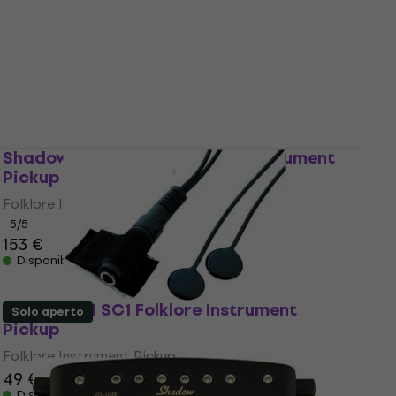
Shadow SH 965 NFX Folklore Instrument
Pickup
Folklore Instrument Pickup
5
/5
153 €
Disponibile
Shadow SH SC1 Folklore Instrument
Solo aperto
Pickup
Folklore Instrument Pickup
49 €
50 €
Disponibile