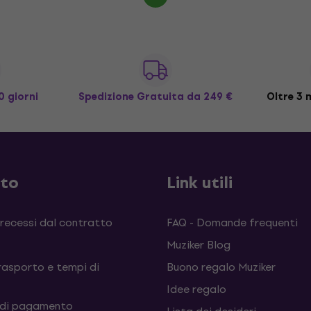
0 giorni
Spedizione Gratuita
da 249 €
Oltre 3 m
sto
Link utili
 recessi dal contratto
FAQ - Domande frequenti
Muziker Blog
rasporto e tempi di
Buono regalo Muziker
Idee regalo
 di pagamento