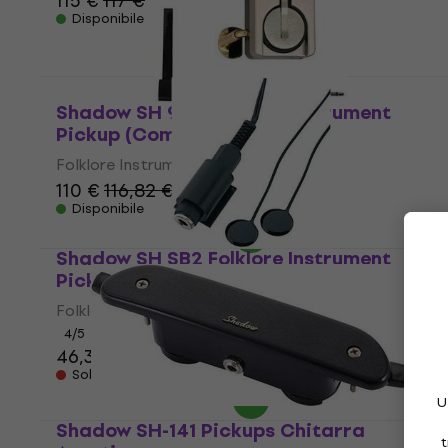
115 €
117 €
Disponibile
Shadow SH 945 Folklore Instrument
Pickup (Come nuovo)
Folklore Instrument Pickup
110 €
116,82 €
Disponibile
Shadow SH SB2 Folklore Instrument
Pickup
Folklore Instrument Pickup
4
/5
46,30 €
Solo su richiesta
U
Shadow SH-141 Pickups Chitarra
t