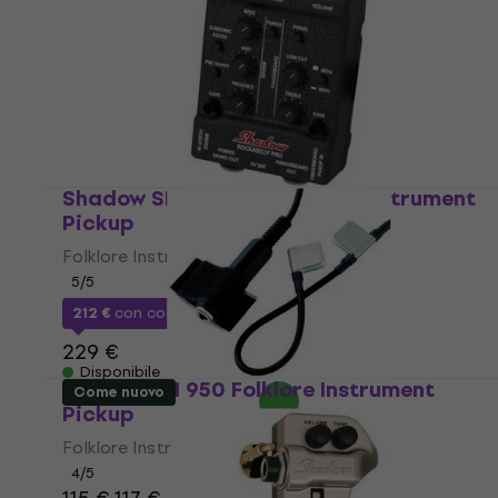
Shadow SH RB-PRO Folklore Instrument
Pickup
Folklore Instrument Pickup
5
/5
212 €
con codice
MUZMUZ-5
229 €
Disponibile
Shadow SH 950 Folklore Instrument
Come nuovo
Pickup
Folklore Instrument Pickup
4
/5