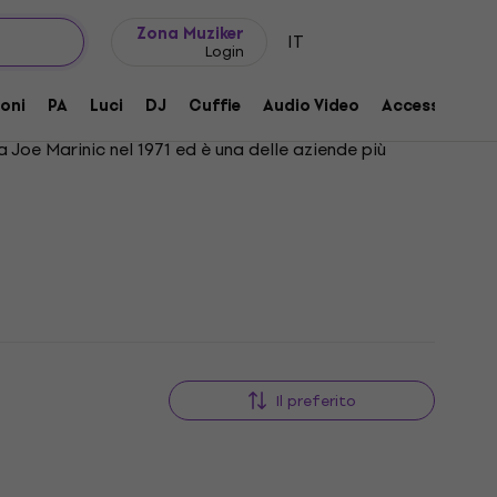
Idee regalo
FAQ
Muziker Blog
Zona Muziker
IT
Login
oni
PA
Luci
DJ
Cuffie
Audio Video
Accessori
 Joe Marinic nel 1971 ed è una delle aziende più
Il preferito