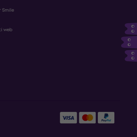
 Smile
ti web