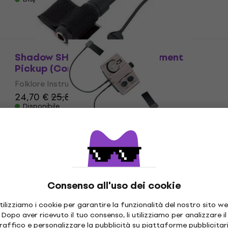
Shadow SH-SV1 Folklore Instrument
Pickup (Come nuovo)
Folklore Instrument Pickup
24,70 €
25,84 €
Disponibile
Shadow SH 955NFX Folklore Instrument
Pickup
Folklore Instrument Pickup
141 €
Disponibile presso il fornitore
Consenso all'uso dei cookie
tilizziamo i cookie per garantire la funzionalità del nostro sito we
Dopo aver ricevuto il tuo consenso, li utilizziamo per analizzare il
Shadow SH-330 Pickups Chitarra
Promozione
raffico e personalizzare la pubblicità su piattaforme pubblicitar