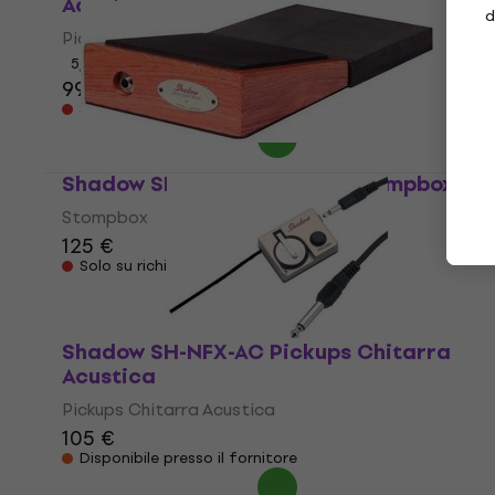
Acustica
d
Pickups Chitarra Acustica
5
/5
99 €
Solo su richiesta
Shadow SH STOMPIN' BASS Stompbox
Stompbox
125 €
Solo su richiesta
Shadow SH-NFX-AC Pickups Chitarra
Acustica
Pickups Chitarra Acustica
105 €
Disponibile presso il fornitore