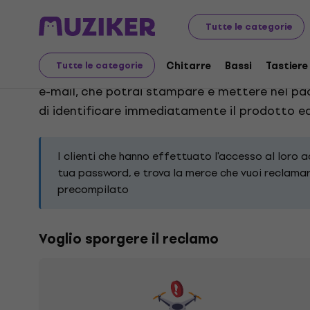
Reclami
Tutte le categorie
Chitarre
Bassi
Tastiere
Tutte le categorie
Scegli il tipo di reclamo da sporgere, a seco
e-mail, che potrai stampare e mettere nel pa
di identificare immediatamente il prodotto ed
I clienti che hanno effettuato l'accesso al loro 
tua password, e trova la merce che vuoi reclamare
precompilato
Voglio sporgere il reclamo