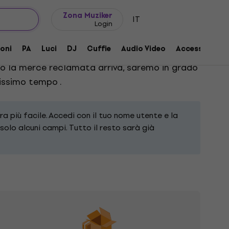
Idee regalo
FAQ
Muziker Blog
Zona Muziker
IT
Login
oni
PA
Luci
DJ
Cuffie
Audio Video
Accessori
mpilato il modulo, riceverai una conferma via
o la merce reclamata arriva, saremo in grado
tissimo tempo .
a più facile. Accedi con il tuo nome utente e la
solo alcuni campi. Tutto il resto sarà già