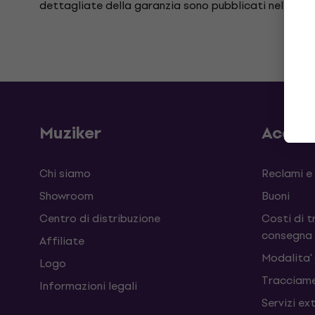
dettagliate della garanzia sono pubblicati nella
Pol
Muziker
Acqui
Chi siamo
Reclami e
Showroom
Buoni
Centro di distribuzione
Costi di t
consegna
Affiliate
Modalita'
Logo
Tracciame
Informazioni legali
Servizi ex