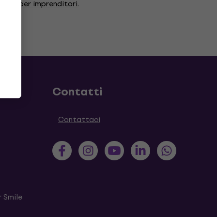
anzia per imprenditori
.
Contatti
Contattaci
 Smile