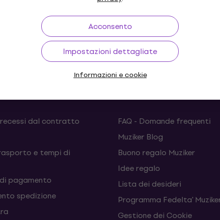
itica sulla garanzia per consumatori
e alla
Politica sulla gar
Acconsento
Impostazioni dettagliate
Informazioni e cookie
sto
Link utili
 recessi dal contratto
FAQ - Domande frequenti
Muziker Blog
rasporto e tempi di
Buono regalo Muziker
Idee regalo
 di pagamento
Lista dei desideri
nto spedizione
Programma Fedelta' Muziker
tra
Gestione dei Cookie