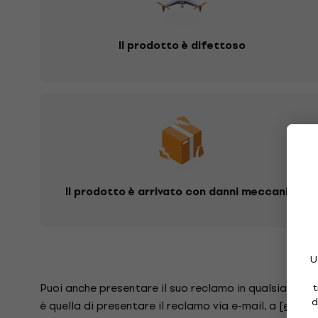
Il prodotto è difettoso
Il prodotto è arrivato con danni meccanici
U
Puoi anche presentare il suo reclamo in qualsiasi ne
t
d
è quella di presentare il reclamo via e-mail, a
[email