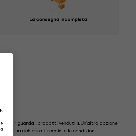
La consegna incompleta
b.
anto riguarda i prodotti venduti lì. Un'altra opzione
ie
la
 alla tua richiesta. I termini e le condizioni