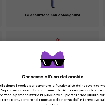
La spedizione non consegnata
Mi avete inviato un prodotto sbagliato
Consenso all'uso dei cookie
tilizziamo i cookie per garantire la funzionalità del nostro sito we
Dopo aver ricevuto il tuo consenso, li utilizziamo per analizzare il
gozio Muziker che possa accettare la merce reclamata, per qu
raffico e personalizzare la pubblicità su piattaforme pubblicitar
i terze parti, sempre nel rispetto delle norme dell’
Informativa sul
 protected]
. Riceverai istruzioni su come procedere in risposta
privacy
.