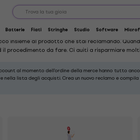
Batterie
Fiati
Stringhe
Studio
Software
Microf
nda del problema che presenta la merce. Una volta co
cco insieme al prodotto che stai reclamando. Quand
 il procedimento da fare. Ci auiti a risparmiare mol
account al momento dell'ordine della merce hanno tutto ancor
 nella lista degli acquisti. Crea un nuovo reclamo e compila 