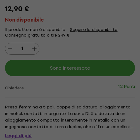
12,90 €
Non disponibile
Il prodotto non è disponibile
Seguire la disponibilità
Consegna gratuita oltre 249 €
Sono interessato
12 Punti
Chiedere
Presa femmina a 5 poli, coppe di saldatura, alloggiamento
in nichel, contatti in argento. La serie DLX è dotata di un
alloggiamento compatto interamente in metallo con un
ingegnoso contatto di terra duplex, che offre un'eccellente
protezione RF e schermatura.
Leggi di più