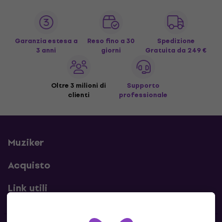
Garanzia estesa a
Reso fino a 30
Spedizione
3 anni
giorni
Gratuita
da 249 €
Oltre 3 milioni di
Supporto
clienti
professionale
Muziker
Acquisto
Link utili