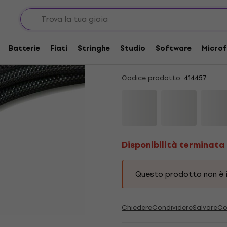
Disponibilità terminata
Ludic Aesir Optilink 
Batterie
Fiati
Stringhe
Studio
Software
Microf
5
/5
2 x valutato
Codice prodotto:
414457
Disponibilità terminata
Questo prodotto non è i
Chiedere
Condividere
Salvare
Co