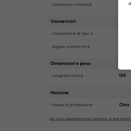
d
Gold
Connector Material
Connettori
Tosli
Connettore di tipo A
Dritt
Angolo connettore
Dimensioni e peso
Lunghezza (cm)
150
Nazione
Paese di produzione
Cina
Ho una segnalazione relativa ai paramet