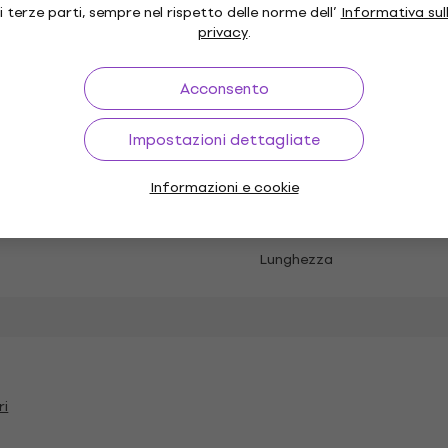
i terze parti, sempre nel rispetto delle norme dell’
Informativa sul
 plated
privacy
.
Acconsento
nk
Connettore di tipo B
Impostazioni dettagliate
o - Dritto
Informazioni e cookie
Lunghezza
ri