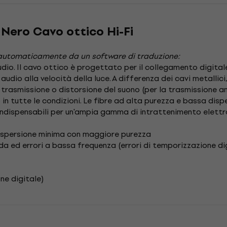
m Nero Cavo ottico Hi-Fi
automaticamente da un software di traduzione:
dio.
Il cavo ottico è progettato per il collegamento digitale
audio alla velocità della luce.
A differenza dei cavi metallici
trasmissione o distorsione del suono (per la trasmissione an
n tutte le condizioni.
Le fibre ad alta purezza e bassa disp
 indispensabili per un'ampia gamma di intrattenimento elettro
dispersione minima con maggiore purezza
cida ed errori a bassa frequenza (errori di temporizzazione di
one digitale)