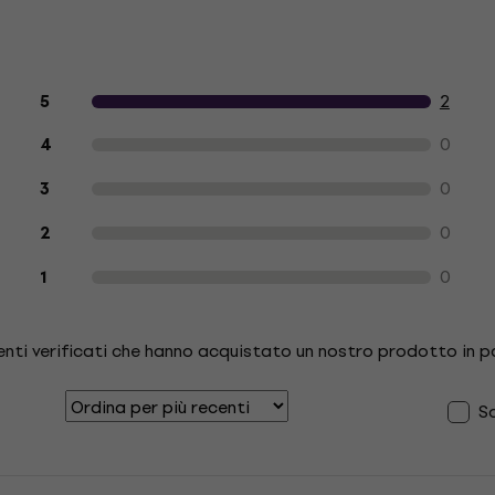
Recensioni dei clienti sul prodotto
2
5
0
4
0
3
0
2
0
1
enti verificati che hanno acquistato un nostro prodotto in 
So