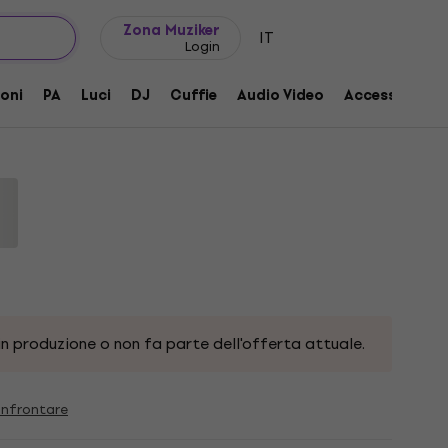
Idee regalo
FAQ
Muziker Blog
Zona Muziker
IT
Login
1,5 m Nero Cavo ottico Hi-Fi
oni
PA
Luci
DJ
Cuffie
Audio Video
Accessori
n produzione o non fa parte dell'offerta attuale.
nfrontare