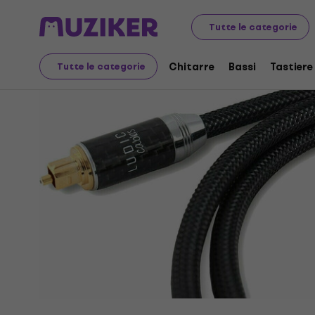
Audio Video Tech
Hi-Fi
Hi-Fi Cables
Cavi ottici hi-fi
Tutte le categorie
Chitarre
Bassi
Tastiere
Tutte le categorie
Disponibilità terminata