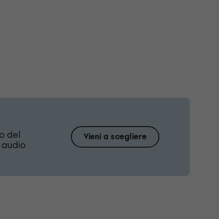
o del
Vieni a scegliere
n audio