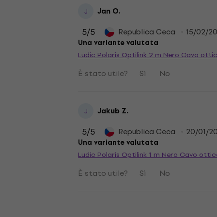
Jan O.
J
5
/5
Republica Ceca
15/02/2
Una variante valutata
Ludic Polaris Optilink 2 m Nero Cavo ottic
È stato utile?
Sì
No
Jakub Z.
J
5
/5
Republica Ceca
20/01/2
Una variante valutata
Ludic Polaris Optilink 1 m Nero Cavo ottic
È stato utile?
Sì
No