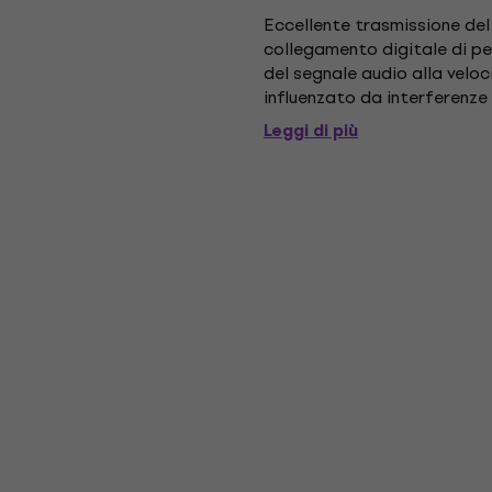
Eccellente trasmissione del 
collegamento digitale di per
del segnale audio alla veloci
influenzato da interferenze
o distorsione del suono (per.
Leggi di più