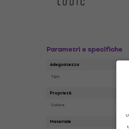
Parametri e specifiche
Adeguatezza
Digit
Tipo
Proprietà
Nero
Colore
U
Materiale
t