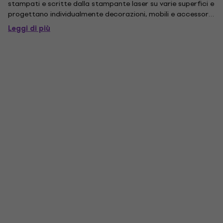
stampati e scritte dalla stampante laser su varie superfici e
progettano individualmente decorazioni, mobili e accessori.
Gli oggetti decorativi unici sembrano stampati ed evocano
Leggi di più
un sorriso sul viso di tutti coloro che pensano di...