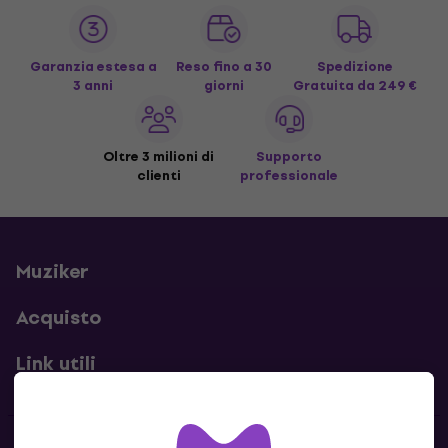
Garanzia estesa a
Reso fino a 30
Spedizione
3 anni
giorni
Gratuita
da 249 €
Oltre 3 milioni di
Supporto
clienti
professionale
Muziker
Acquisto
Link utili