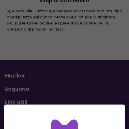
shop di altri Paesi?
Sì, è possibile. Tuttavia, è necessario assicurarsi in anticipo
che il prezzo del concorrente che si chiede di abbinare
includa le tasse locali e le spese di spedizione per la
consegna al proprio indirizzo.
Muziker
Acquisto
Link utili