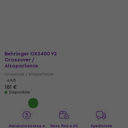
Behringer CX3400 V2
Crossover /
Altoparlante
Crossover / Altoparlante
4,9
/5
181 €
Disponibile
Garanzia estesa a
Reso fino a 30
Spedizione