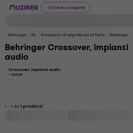
Tutte le categorie
Behringer
PA
Processori di segnale ed effetti
Behringer C
Behringer Crossover, impianti
audio
Crossover, impianti audio
- tutto
1 - 1 da
1 prodotti
Filtra