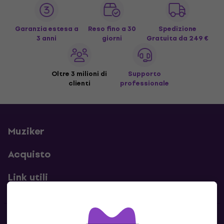
Garanzia estesa a
Reso fino a 30
Spedizione
3 anni
giorni
Gratuita
da 249 €
Oltre 3 milioni di
Supporto
clienti
professionale
Muziker
Acquisto
Link utili