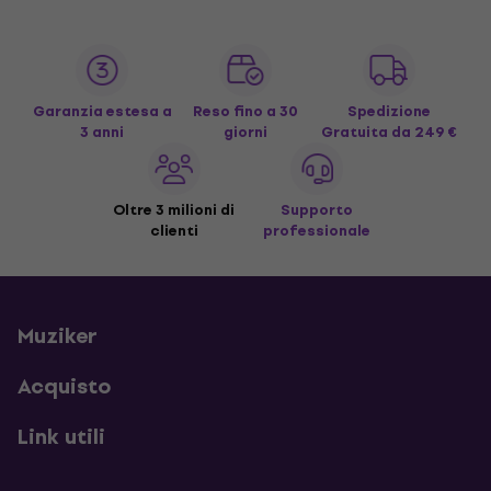
Garanzia estesa a
Reso fino a 30
Spedizione
3 anni
giorni
Gratuita
da 249 €
Oltre 3 milioni di
Supporto
clienti
professionale
Muziker
Acquisto
Link utili