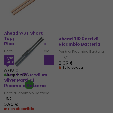
8,09 €
8,29 €
Disponibile
Ahead WST Short
Tapper Parti di
Ahead TIP Parti di
Ricambio Batteria
Ricambio Batteria
Parti di Ricambio Batteria
Parti di Ricambio Batteria
4,7
/5
5,38 €
con codice
2,09 €
MUZMUZ-10
Sulla strada
6,09 €
Ahead MTS Medium
Disponibile
Silver Parti di
Ricambio Batteria
Parti di Ricambio Batteria
5
/5
5,90 €
Non disponibile