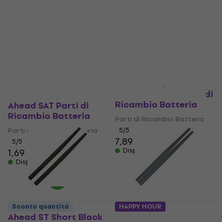
Ahead LT Long Parti di
HAPPY HOUR
Sconto quantità
Ricambio Batteria
Ahead SAT Parti di
Ricambio Batteria
Parti di Ricambio Batteria
Parti di Ricambio Batteria
5
/5
7,89 €
5
/5
Disponibile
1,69 €
Disponibile
Sconto quantità
HAPPY HOUR
Ahead ST Short Black
Ahead STS Short