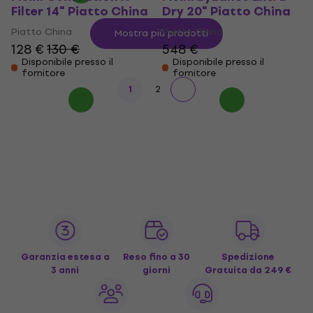
Filter 14" Piatto China
Dry 20" Piatto China
Piatto China
Piatto China
Mostra più prodotti
128 €
130 €
548 €
Disponibile presso il
Disponibile presso il
fornitore
fornitore
1
2
Garanzia estesa a
Reso fino a 30
Spedizione
3 anni
giorni
Gratuita
da 249 €