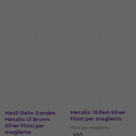
HAPPY HOUR
Nazli Gelin Garden
Nazli Gelin Garden
Metalic 34 Pink-Violet
Metalic 33 Pink-Silver
Filati per maglieria
Filati per maglieria
Filati per maglieria
Filati per maglieria
4,8
/5
4,8
/5
1,79 €
2,19 €
2,29 €
Disponibile
Disponibile
Nazli Gelin Garden
Metalic 10 Red-Silver
Nazli Gelin Garden
Filati per maglieria
Metalic 13 Brown-
Silver Filati per
Filati per maglieria
maglieria
4,8
/5