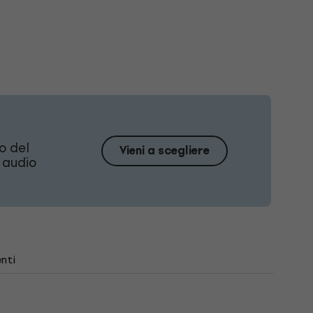
o del
Vieni a scegliere
n audio
nti