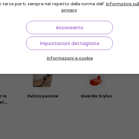
i terze parti, sempre nel rispetto delle norme dell’
Informativa sul
privacy
.
da
Acconsento
ri
Impostazioni dettagliate
Informazioni e cookie
 la
Pulizia puntine
Guardie Stylus
l...