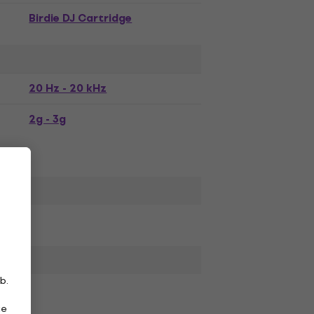
Birdie DJ Cartridge
20 Hz - 20 kHz
2g - 3g
b.
ie