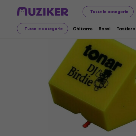
Audio Video Tech
Giradischi
Aghi per grammofono
Tutte le categorie
Chitarre
Bassi
Tastiere
Tutte le categorie
Disponibilità terminata