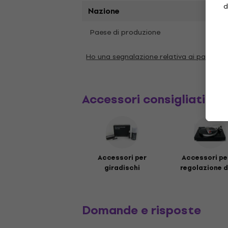
d
Nazione
Paese di produzione
Olan
Ho una segnalazione relativa ai paramet
Accessori consigliati
Accessori per
Accessori per
giradischi
regolazione de
Domande e risposte