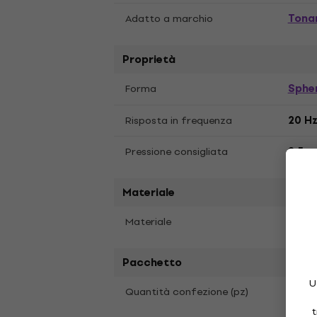
Tona
Adatto a marchio
Proprietà
Spher
Forma
Risposta in frequenza
20 Hz
Pressione consigliata
2,5 g
Materiale
Mater
Materiale
Pacchetto
U
Quantità confezione (pz)
1
t