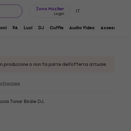
Idee regalo
FAQ
Muziker Blog
Zona Muziker
IT
Login
Hi-Fi
oni
PA
Luci
DJ
Cuffie
Audio Video
Accessori
n produzione o non fa parte dell'offerta attuale.
nfrontare
cia Tonar Birdie DJ..