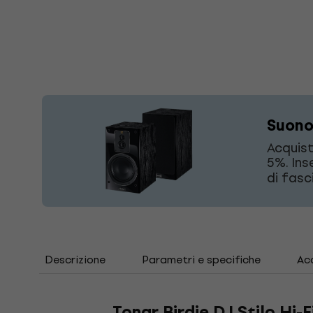
Suono
Acquist
5%. Ins
di fasc
Descrizione
Parametri e specifiche
Acc
Tonar Birdie DJ Stilo Hi-F