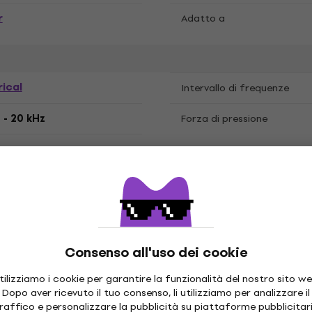
r
Adatto a
ical
Intervallo di frequenze
 - 20 kHz
Forza di pressione
ie plastiche
Consenso all'uso dei cookie
tilizziamo i cookie per garantire la funzionalità del nostro sito we
Dopo aver ricevuto il tuo consenso, li utilizziamo per analizzare il
raffico e personalizzare la pubblicità su piattaforme pubblicitar