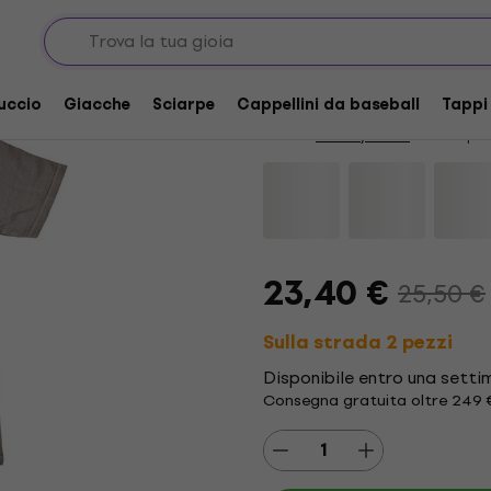
Promozione
Johnny Cash Bold Si
uccio
Giacche
Sciarpe
Cappellini da baseball
Tappi
Marca:
Johnny Cash
Codice pr
23,40 €
25,50 €
Sulla strada 2 pezzi
Disponibile entro una sett
Consegna gratuita oltre 249 