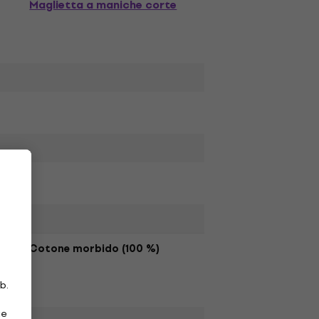
Maglietta a maniche corte
Cotone morbido (100 %)
b.
ie