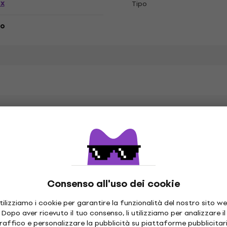
ex
Tipo
to
ny Cash
ne morbido
Specifiche del materiale
Consenso all'uso dei cookie
bilità regolare
tilizziamo i cookie per garantire la funzionalità del nostro sito we
Dopo aver ricevuto il tuo consenso, li utilizziamo per analizzare il
raffico e personalizzare la pubblicità su piattaforme pubblicitar