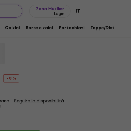
Idee regalo
FAQ
Muziker Blog
Zona Muziker
IT
Login
lhouette Natural M Maglietta
Calzini
Borse e zaini
Portachiavi
Toppe/Distintivi
odotto:
1179492
- 8 %
imana
Seguire la disponibilità
€