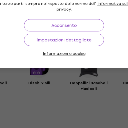
i terze parti, sempre nel rispetto delle norme dell’
Informativa sul
privacy
.
e
Acconsento
ri
Impostazioni dettagliate
Informazioni e cookie
cali
Dischi vinili
Cappellini Baseball
Ca
Musicali