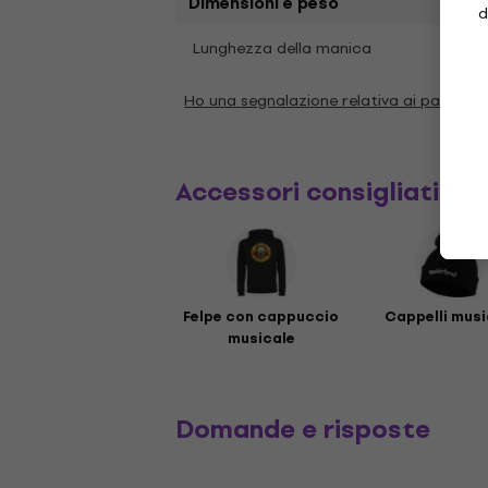
Dimensioni e peso
d
Cort
Lunghezza della manica
Ho una segnalazione relativa ai paramet
Accessori consigliati
Felpe con cappuccio
Cappelli musi
musicale
Domande e risposte