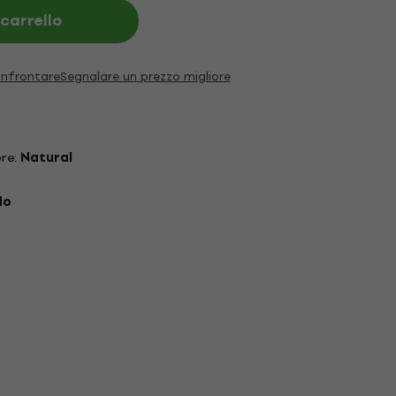
 carrello
nfrontare
Segnalare un prezzo migliore
ore:
Natural
do