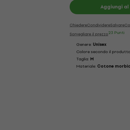
Aggiungi al
Chiedere
Condividere
Salvare
Co
23 Punti
Sorvegliare il prezzo
Genere:
Unisex
Colore secondo il produtt
Taglia:
M
Materiale:
Cotone morbi