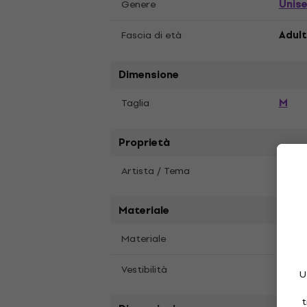
Unis
Genere
Fascia di età
Adul
Dimensione
M
Taglia
Proprietà
Artista / Tema
John
Materiale
Materiale
Coto
Vestibilità
Vesti
U
t