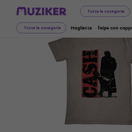
Merch
Merce musicale
Magliette
Tutte le categorie
Magliette
Felpe con capp
Tutte le categorie