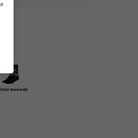
la
lzini musicali