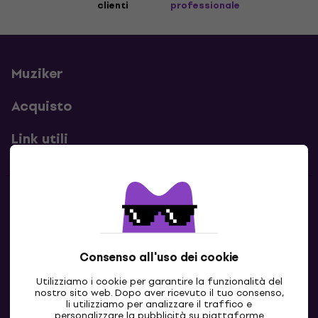
clienti
professionale
Muziker
Acquisto
Link utili
Contatti
Contattaci
Consenso all'uso dei cookie
Utilizziamo i cookie per garantire la funzionalità del
nostro sito web. Dopo aver ricevuto il tuo consenso,
li utilizziamo per analizzare il traffico e
personalizzare la pubblicità su piattaforme