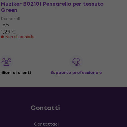
Muziker B02101 Pennarello per tessuto
Green
Pennarell
5
/5
1,29 €
Non disponibile
ilioni di clienti
Supporto professionale
Contatti
Contattaci