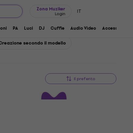
Idee regalo
FAQ
Muziker Blog
Zona Muziker
IT
Login
oni
PA
Luci
DJ
Cuffie
Audio Video
Accessori
Creazione secondo il modello
Il preferito