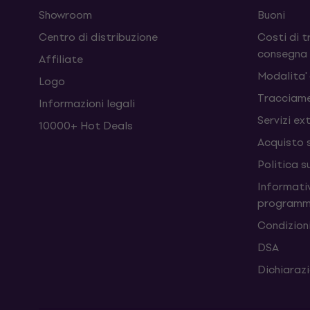
Showroom
Buoni
Centro di distribuzione
Costi di t
consegna
Affiliate
Modalita'
Logo
Tracciame
Informazioni legali
Servizi ex
10000+ Hot Deals
Acquisto 
Politica s
Informativ
programm
Condizioni
DSA
Dichiarazi