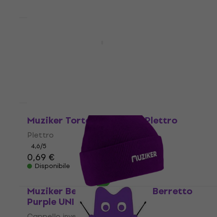
Sconto quantità
Muziker Tortex Standard Plettro
Plettro
4,6
/5
0,69 €
Disponibile
Muziker Tortex Standard Plettro
Plettro
4,6
/5
0,69 €
Disponibile
Muziker Beechfield Cuffed Berretto
Purple UNI
Cappello invernale