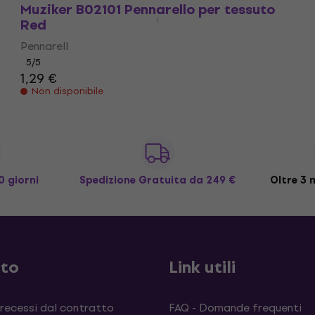
Muziker B02101 Pennarello per tessuto
Red
Pennarell
5
/5
1,29 €
Non disponibile
0 giorni
Spedizione Gratuita
da 249 €
Oltre 3 m
sto
Link utili
 recessi dal contratto
FAQ - Domande frequenti