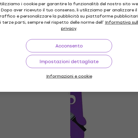
Maglietta
tilizziamo i cookie per garantire la funzionalità del nostro sito we
5
/5
Dopo aver ricevuto il tuo consenso, li utilizziamo per analizzare il
19,90 €
raffico e personalizzare la pubblicità su piattaforme pubblicitar
Disponibile
i terze parti, sempre nel rispetto delle norme dell’
Informativa sul
privacy
.
Sconto quantità
Muziker 0.60 Tortex Standard White
Plettro
Acconsento
Plettro
Impostazioni dettagliate
4,7
/5
0,69 €
Non disponibile
Informazioni e cookie
Muziker 0.73 Tortex Standard White
Plettro
Plettro
4,7
/5
0,69 €
Non disponibile