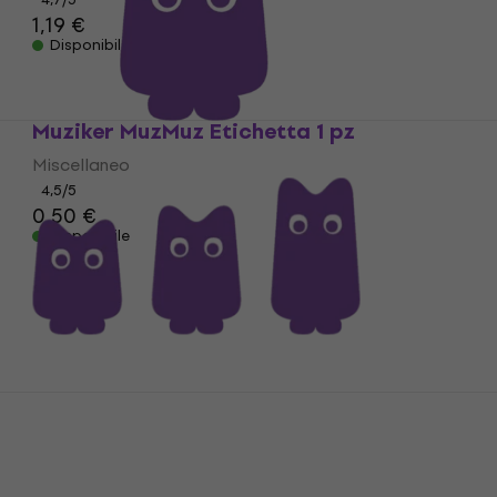
1,19 €
Disponibile
Muziker MuzMuz Etichetta 1 pz
Miscellaneo
4,5
/5
0,50 €
Disponibile
Muziker MuzMuz Etichetta 3 pz
Miscellaneo
4,5
/5
1,50 €