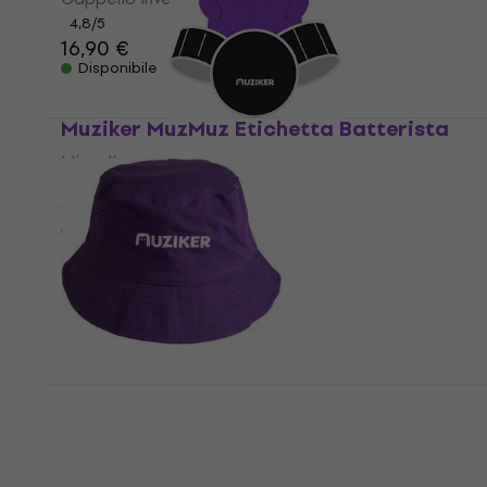
4,8
/5
16,90 €
Disponibile
Muziker MuzMuz Etichetta Batterista
Miscellaneo
4,8
/5
1,19 €
Disponibile
2 varianti
Muziker - Dark Purple
Cappello invernale
4,5
/5