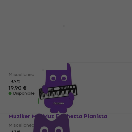
Muziker Tortex Standard Purple Plettro
Plettro
4,6
/5
0,69 €
Disponibile
Muziker MuzMuz Peluche
Miscellaneo
4,9
/5
19,90 €
Disponibile
Muziker MuzMuz Etichetta Pianista
Miscellaneo
4,7
/5