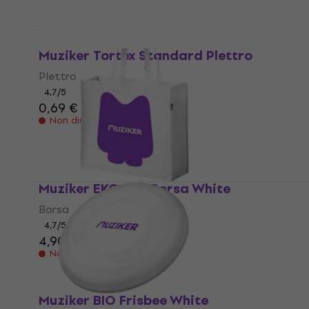
Muziker Tortex Standard Plettro
Plettro
4,7
/5
0,69 €
Non disponibile
Muziker EKO PET Borsa White
Borsa
4,7
/5
4,90 €
Non disponibile
Muziker BIO Frisbee White