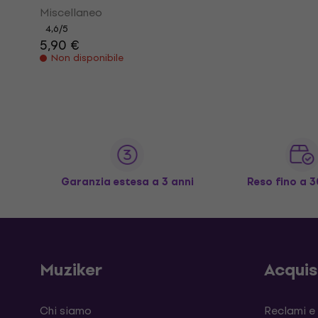
Miscellaneo
4,6
/5
5,90 €
Non disponibile
Garanzia estesa a 3 anni
Reso fino a 3
Muziker
Acqui
Chi siamo
Reclami e