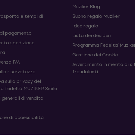
Muziker Blog
rasporto e tempi di
Buono regalo Muziker
Idee regalo
 di pagamento
Lista dei desideri
nto spedizione
Programma Fedelta' Muziker
tra
Gestione dei Cookie
senza IVA
Avvertimento in merito ai si
ulla riservatezza
fraudolenti
a sulla privacy del
a fedeltà MUZIKER Smile
 generali di vendita
one di accessibilità