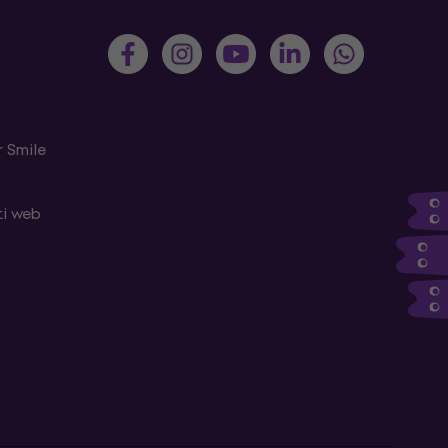
 Smile
ti web