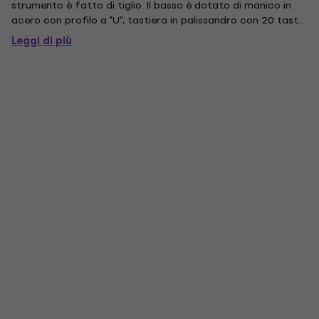
strumento è fatto di tiglio. Il basso è dotato di manico in
acero con profilo a "U", tastiera in palissandro con 20 tasti,
un pick-up medio basso single-coil split Vintage-Style Split,
Leggi di più
ponte vintage a 4 selle e accordature stile vintage.