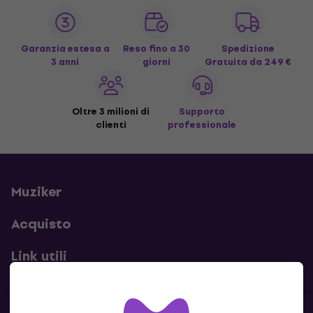
Garanzia estesa a
Reso fino a 30
Spedizione
3 anni
giorni
Gratuita
da 249 €
Oltre 3 milioni di
Supporto
clienti
professionale
Muziker
Acquisto
Link utili