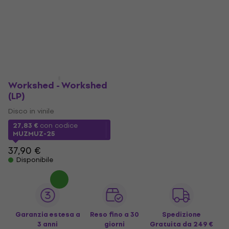
Workshed - Workshed
(LP)
Disco in vinile
27,83 €
con codice
MUZMUZ-25
37,90 €
Disponibile
Garanzia estesa a
Reso fino a 30
Spedizione
3 anni
giorni
Gratuita
da 249 €