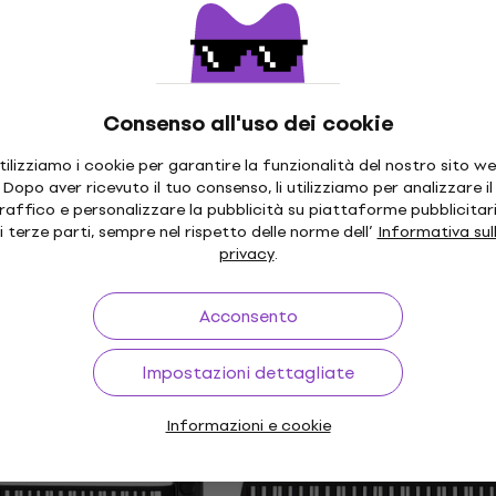
Tastiera Bambini
 dinamiche
Tastiera Bambini
4,8
/5
89,70 €
Disponibile
Consenso all'uso dei cookie
tilizziamo i cookie per garantire la funzionalità del nostro sito we
Noicetone ProKeys 61 SE
Come nuovo
Dopo aver ricevuto il tuo consenso, li utilizziamo per analizzare il
Tastiera Bambini
Cantando 2
raffico e personalizzare la pubblicità su piattaforme pubblicitar
ambini (Come nuovo)
i terze parti, sempre nel rispetto delle norme dell’
Informativa sul
Tastiera Bambini
privacy
.
4,9
/5
ni
63,70 €
0 €
Disponibile
Acconsento
Impostazioni dettagliate
ColorKeys 37 SET
Come nuovo
ambini
Kurzweil KP30 Tastiera 
Informazioni e cookie
dinamiche (Come nuovo)
ni
Tastiera senza dinamiche