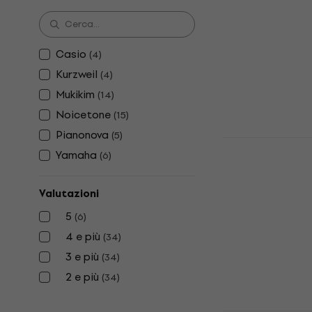
Tastiera Bambi
4,9
/5
49,90 €
Disponibile
Casio
(
4
)
Kurzweil
(
4
)
Mukikim
(
14
)
Noicetone
(
15
)
Pianonova
(
5
)
Mukikim Roc
Yamaha
(
6
)
Rainbow Pi
Bambini
Valutazioni
Tastiera Bambi
4,6
/5
5
(
6
)
58,90 €
4 e più
(
34
)
Disponibile
3 e più
(
34
)
2 e più
(
34
)