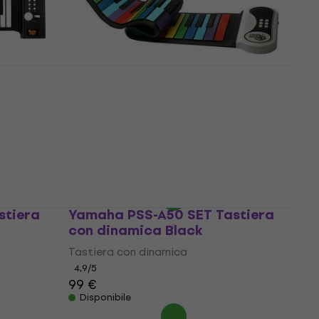
Disponibile
Mukikim Rock and Roll It -
 nuovo)
Rainbow Piano Tastiera
Bambini (Solo aperto)
Tastiera Bambini
37,90 €
58,30 €
- 35 %
Disponibile
stiera
Yamaha PSS-A50 SET Tastiera
con dinamica Black
Tastiera con dinamica
4,9
/5
99 €
Disponibile