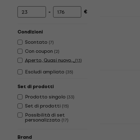
-
€
Prezzo minimo
Prezzo massimo
Pianonova C
Bambini Bl
Condizioni
Tastiera Bambi
Scontato
(
7
)
5
/5
50 €
Con coupon
(
2
)
Disponibile
Aperto, Quasi nuovo...
(
13
)
Escludi ampliato
(
35
)
Yamaha PSS
Bambini Bl
Set di prodotti
Tastiera Bambi
Prodotto singolo
(
33
)
5
/5
59 €
60 €
Set di prodotti
(
15
)
Disponibile
Possibilità di set
personalizzato
(
17
)
Noicetone P
Bambini
Brand