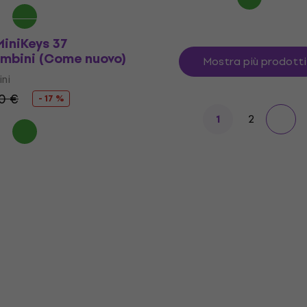
iniKeys 37
ambini (Come nuovo)
Mostra più prodotti
ni
0 €
- 17 %
2
1