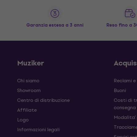
Garanzia estesa a 3 anni
Reso fino a 3
Muziker
Acqui
Chi siamo
Reclami e
Showroom
Buoni
Centro di distribuzione
Costi di t
consegna
Affiliate
Modalita'
Logo
Tracciame
Informazioni legali
Servizi ex