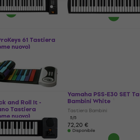
72,80 €
78,50 €
- 7 %
Disponibile
roKeys 61 Tastiera
Noicetone FlexiKeys 49
ome nuovo)
Tastiera Bambini (Come
ni
Tastiera Bambini
35,40 €
44,45 €
- 20 %
Disponibile
Yamaha PSS-E30 SET Ta
Bambini White
k and Roll It -
ano Tastiera
Tastiera Bambini
ome nuovo)
5
/5
72,20 €
ni
Disponibile
0 €