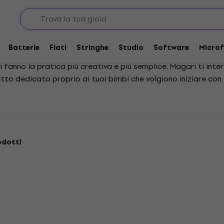
 per bambini
er bambini
Batterie
Fiati
Stringhe
Studio
Software
Microf
i fanno la pratica più creativa e più semplice. Magari ti int
tutto dedicato proprio ai tuoi bimbi che volgiono iniziare con 
odotti