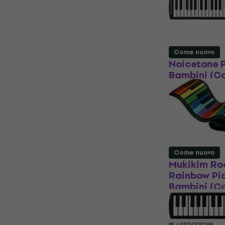
Disponibile
Come nuovo
Noicetone P
Bambini (C
Tastiera Bambi
43,40 €
Disponibile
Come nuovo
Mukikim Roc
Rainbow Pi
Bambini (C
Tastiera Bambi
35,80 €
37,6
Disponibile