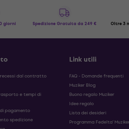
0 giorni
Spedizione Gratuita
da 249 €
Oltre 3 m
sto
Link utili
 recessi dal contratto
FAQ - Domande frequenti
Muziker Blog
rasporto e tempi di
Buono regalo Muziker
Idee regalo
 di pagamento
Lista dei desideri
nto spedizione
Programma Fedelta' Muziker
tra