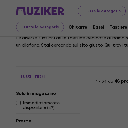
Strumenti musicali
Per bambini
Strumenti a tastiera
Tutte le categorie
Strumenti a tastiera p
Chitarre
Bassi
Tastiere
Tutte le categorie
Le diverse funzioni delle tastiere dedicate ai bambin
un xilofono. Stai cercando sul sito giusto. Qui trovi 
tastiere con la dinamica modificabile.
Tutti i filtri
1 - 34 da
48 pr
Solo in magazzino
Immediatamente
disponibile
(
47
)
Prezzo