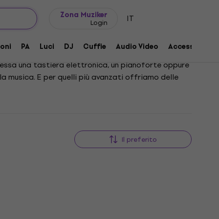
Idee regalo
FAQ
Muziker Blog
Zona Muziker
IT
Login
oni
PA
Luci
DJ
Cuffie
Audio Video
Accessori
eressa una tastiera elettronica, un pianoforte oppure
la musica. E per quelli più avanzati offriamo delle
Il preferito