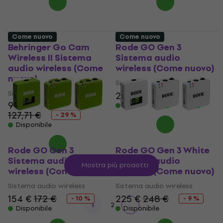
Come nuovo
Come nuovo
Behringer Go Cam
Rode GO Gen 3
Wireless II Sistema
Sistema audio
audio wireless (Come
wireless (Come nuovo)
nuovo)
Sistema audio wireless
Sistema audio wireless
241 €
265 €
- 9 %
90,40 €
Disponibile
127,71 €
- 29 %
Disponibile
Rode GO Gen 3
Rode GO Gen 3 White
Sistema audio
Sistema audio
Mostra più prodotti
wireless (Come nuovo)
wireless (Come nuovo)
Sistema audio wireless
Sistema audio wireless
154 €
172 €
225 €
248 €
- 10 %
- 9 %
1
2
Disponibile
Disponibile