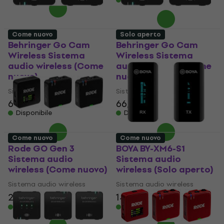
Come nuovo
Solo aperto
Behringer Go Cam
Behringer Go Cam
Wireless Sistema
Wireless Sistema
audio wireless (Come
audio wireless (Come
nuovo)
nuovo)
Sistema audio wireless
Sistema audio wireless
66,40 €
71,10 €
66,40 €
71,10 €
Disponibile
Disponibile
Come nuovo
Come nuovo
Rode GO Gen 3
BOYA BY-XM6-S1
Sistema audio
Sistema audio
wireless (Come nuovo)
wireless (Solo aperto)
Sistema audio wireless
Sistema audio wireless
203 €
219 €
141 €
151 €
- 7 %
- 7 %
Disponibile
Disponibile