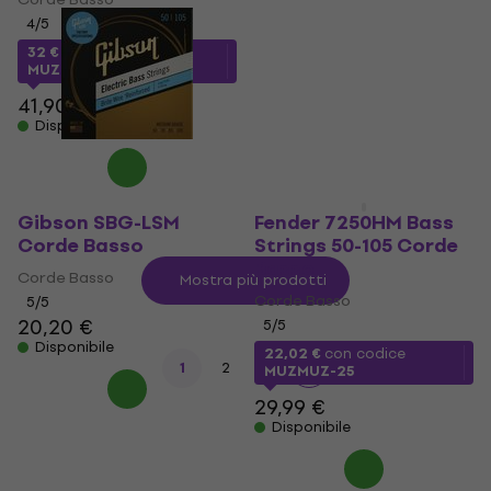
Corde Basso
4
/5
5
/5
32 €
con codice
38,50 €
MUZMUZ-20
Disponibile
41,90 €
Disponibile
Gibson SBG-LSM
Fender 7250HM Bass
Corde Basso
Strings 50-105 Corde
Basso
Corde Basso
Mostra più prodotti
Corde Basso
5
/5
20,20 €
5
/5
Disponibile
22,02 €
con codice
1
2
3
MUZMUZ-25
29,99 €
Disponibile