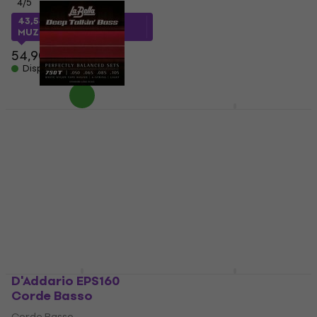
4
/5
4,8
/5
43,54 €
con codice
26,91 €
con codice
MUZMUZ-20
MUZMUZ-35
54,90 €
41,90 €
Disponibile
Disponibile
D'Addario EXL160S
Corde Basso
La Bella LB-750T
Corde Basso
Corde Basso
Corde Basso
5
/5
4,7
/5
21,90 €
con codice
49,20 €
MUZMUZ-20
59,40 €
- 17 %
28,90 €
Disponibile
Disponibile
D'Addario EPS160
Dunlop BEHYN50105
Corde Basso
Behemoth Corde
Basso
Corde Basso