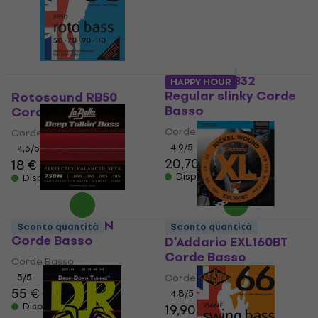
Ernie Ball 2832
HAPPY HOUR
Regular slinky Corde
Rotosound RB50
Basso
Corde Basso
Corde Basso
Corde Basso
4,9
/5
4,6
/5
20,70 €
18 €
Disponibile
Disponibile
La Bella LB-750N
Sconto quantità
Sconto quantità
Corde Basso
D'Addario EXL160BT
Corde Basso
Corde Basso
5
/5
Corde Basso
55 €
56 €
4,8
/5
Disponibile
19,90 €