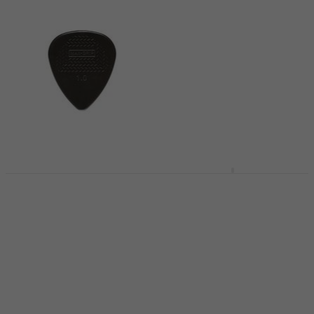
Dunlop 449R 1.00 Max
Dunlop 471R 3 N Nylon
Grip Standard Plettro
Max Grip Jazz III
Plettro
Plettro
Plettro
4,7
/5
0,79 €
4,7
/5
0,99 €
1,09 €
Disponibile
Disponibile