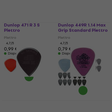
Dunlop 471 R 3 S
Dunlop 449R 1.14 Max
Plettro
Grip Standard Plettro
Plettro
Plettro
4,7
/5
4,7
/5
0,99 €
0,79 €
Disponibile
Disponibile
Dunlop 47R XL S Jazz
Dunlop 418R 1.14
III XL Stiffo Plettro
Tortex Standard