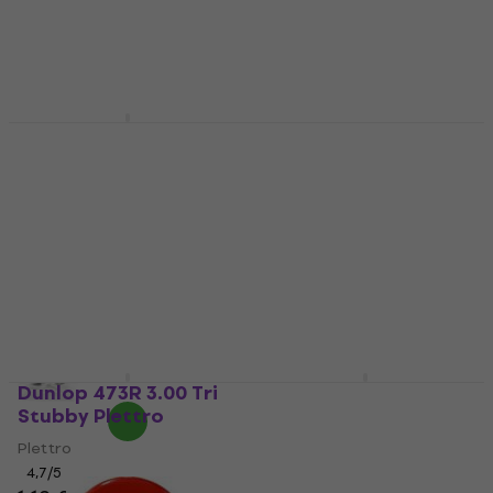
Dunlop 498R10 Tortex
Jazz III XL Plettro
D'Addario Planet
Waves 3NPP7 Nylpro
Plettro
Plus Jazz EH Plettro
4,8
/5
0,79 €
Plettro
Disponibile
4,8
/5
0,59 €
Disponibile
Dunlop 473R 3.00 Tri
Dunlop 474R 3.00
Stubby Plettro
Stubby Jazz Plettro
Plettro
Plettro
4,7
/5
4,6
/5