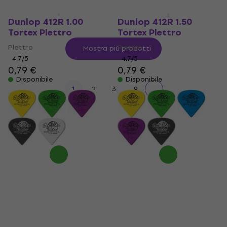
Dunlop 412R 1.00
Dunlop 412R 1.50
Tortex Plettro
Tortex Plettro
Plettro
Plettro
Mostra più prodotti
4,7
/5
4,7
/5
0,79 €
0,79 €
Disponibile
Disponibile
...
1
2
3
9