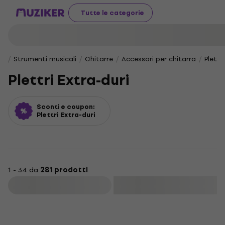
Tutte le categorie
Strumenti musicali
Chitarre
Accessori per chitarra
Plettri
Plettri Extra-duri
Sconti e coupon:
Plettri Extra-duri
1 - 34 da
281 prodotti
Filtra