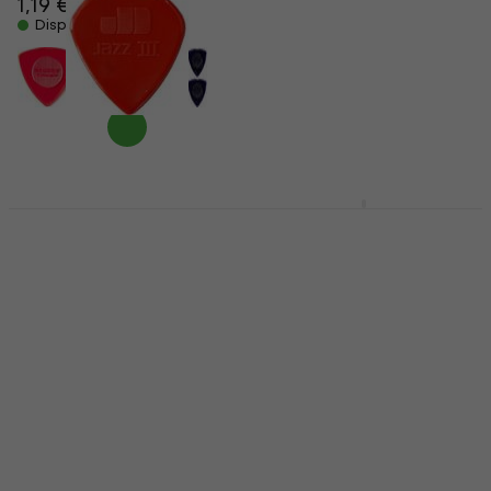
1,19 €
1,19 €
1,49 €
Disponibile
Disponibile
Dunlop 47RN 1.38
Dunlop Ultex Sharp
Nylon Jazz Plettro
2mm Plettro
Plettro
Plettro
4,7
/5
4,7
/5
0,99 €
0,99 €
Disponibile
Disponibile