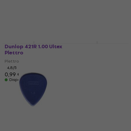
Dunlop 421R 1.00 Ultex
Dunlop 443R 1.07
Plettro
Nylon Midi Standard
Plettro
Plettro
Plettro
4,8
/5
0,99 €
4,8
/5
0,79 €
Disponibile
Disponibile