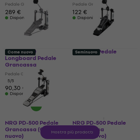
Pedale Grancassa
Pedale Grancassa
289 €
122 €
Disponibile
Disponibile
Pearl P-830
DW 2000 Pedale
Come nuovo
Seminuovo
Longboard Pedale
Grancassa
Grancassa
Pedale Grancassa
Pedale Grancassa
166 €
5
/5
Disponibile
90,30 €
Disponibile
NRG PD-500 Pedale
NRG PD-500 Pedale
Grancassa (Come
Grancassa
Mostra più prodotti
nuovo)
(Seminuovo)