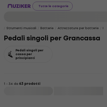
Tutte le categorie
Strumenti musicali
Batterie
Attrezzature per batterie
Pe
Pedali singoli per Grancassa
Pedali singoli per
cassa per
principianti
1 - 34 da
63 prodotti
Filtra
HAPPY HOUR