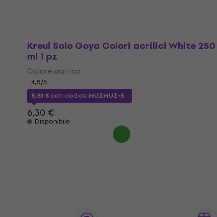
28,50 €
Disponibile
Kreul Solo Goya Colori acrilici White 250
ml 1 pz
Colore acrilico
4,8
/5
5,81 €
con codice
MUZMUZ-5
6,30 €
Disponibile