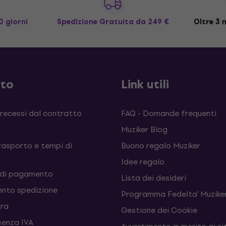
0 giorni
Spedizione Gratuita
da 249 €
Oltre 3 m
sto
Link utili
 recessi dal contratto
FAQ - Domande frequenti
Muziker Blog
rasporto e tempi di
Buono regalo Muziker
Idee regalo
 di pagamento
Lista dei desideri
nto spedizione
Programma Fedelta' Muziker
tra
Gestione dei Cookie
senza IVA