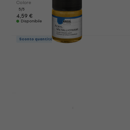
Colore
5
/5
4,59 €
Disponibile
Sconto quantità
Kreul 77571 Colori acrilici Gold 50 ml
Colore acrilico
4,9
/5
5,99 €
Disponibile
Kreul Solo Goya Triton Colori acrilici
Fluorescent Yellow 750 ml 1 pz
Colore acrilico
4,7
/5