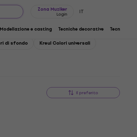
Idee regalo
FAQ
Muziker Blog
Zona Muziker
IT
Login
Modellazione e casting
Tecniche decorative
Tecniche gr
ri di sfondo
Kreul Colori universali
Il preferito