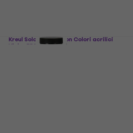
Colore acrilico
5
/5
88,70 €
Disponibile
Kreul Solo Goya Triton Colori acrilici
Violet 750 ml 1 pz
Colore acrilico
4,7
/5
13,90 €
Disponibile
Kreul 79413 Vernice 275 ml 1 pz
Colore acrilico
12,72 €
con codice
MUZMUZ-15
14,99 €
Disponibile