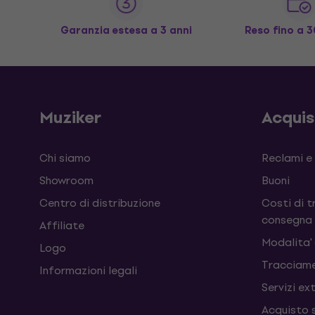
Garanzia estesa a 3 anni
Reso fino a 3
Muziker
Acqui
Chi siamo
Reclami e
Showroom
Buoni
Centro di distribuzione
Costi di t
consegna
Affiliate
Modalita'
Logo
Tracciame
Informazioni legali
Servizi ex
Acquisto 