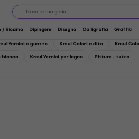
o / Ricamo
Dipingere
Disegno
Calligrafia
Graffiti
reul Vernici a guazzo
Kreul Colori a dita
Kreul Colo
a bianca
Kreul Vernici per legno
Pitture - tutto
Sconto quantità