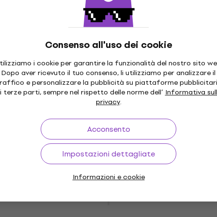
Kreul Solo Goya Triton Colori acrilici
Dark Green 750 ml 1 pz
Colore acrilico
Consenso all'uso dei cookie
4,7
/5
12,70 €
tilizziamo i cookie per garantire la funzionalità del nostro sito we
Disponibile
Dopo aver ricevuto il tuo consenso, li utilizziamo per analizzare il
raffico e personalizzare la pubblicità su piattaforme pubblicitar
i terze parti, sempre nel rispetto delle norme dell’
Informativa sul
privacy
.
Kreul 28253 Set di colori acrilici 24 x 12
ml
Acconsento
Colore acrilico
5
/5
Impostazioni dettagliate
13,60 €
con codice
MUZMUZ-5
Informazioni e cookie
14,79 €
Disponibile
Kreul Solo Goya Triton Set di colori
acrilici 8 x 750 ml