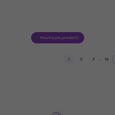
Mostra più prodotti
2
3
...
16
1