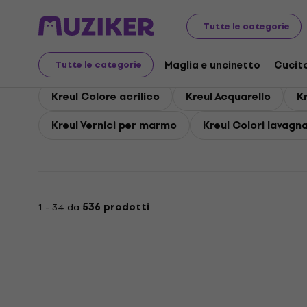
Kreul
Dipingere
Kreul Pitture artistiche
Tutte le categorie
Kreul Pitture artistiche
Maglia e uncinetto
Cucit
Tutte le categorie
Kreul Colore acrilico
Kreul Acquarello
K
Kreul Vernici per marmo
Kreul Colori lavagn
1 - 34 da
536 prodotti