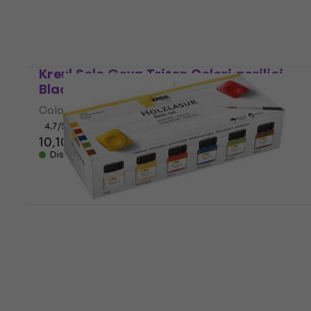
Kreul Solo Goya Triton Colori acrilici
Black 750 ml 1 pz
Colore acrilico
4,7
/5
10,10 €
Disponibile
Kreul 78500 Set di vernici per legno 6 x
20 ml
Colore
16 €
16,40 €
Disponibile