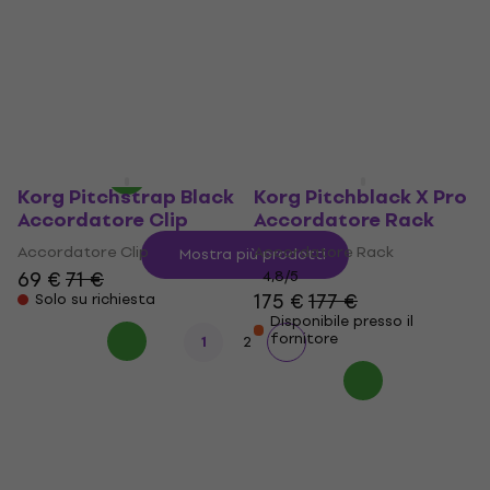
Accordatore a Pedale
Korg XVP-20 Pedale
Volume
Accordatore a Pedale
Pedale Volume
4,8
/5
83,20 €
5
/5
Sulla strada
159 €
166 €
- 4 %
Sulla strada
Korg Pitchstrap Black
Korg Pitchblack X Pro
Accordatore Clip
Accordatore Rack
Accordatore Clip
Accordatore Rack
Mostra più prodotti
69 €
71 €
4,8
/5
175 €
177 €
Solo su richiesta
Disponibile presso il
fornitore
1
2