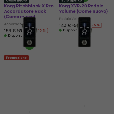
Come nuovo
Solo aperto
Korg Pitchblack X Pro
Korg XVP-20 Pedale
Accordatore Rack
Volume (Come nuovo)
(Come nuovo)
Pedale Volume
Accordatore Rack
143 €
152 €
- 6 %
153 €
170 €
Disponibile
- 10 %
Disponibile
Promozione
Korg Pitchblack X Mini
Korg Pitchblack X Mini
Accordatore a Pedale
Accordatore a Pedale
(Come nuovo)
(Solo aperto)
Accordatore a Pedale
Accordatore a Pedale
70,30 €
70,40 €
72,27 €
98,01 €
- 28 %
Disponibile
Disponibile
Korg Pitchblack XS