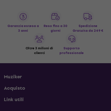
Garanzia estesa a
Reso fino a 30
Spedizione
3 anni
giorni
Gratuita
da 249 €
Oltre 3 milioni di
Supporto
clienti
professionale
Muziker
Acquisto
Link utili