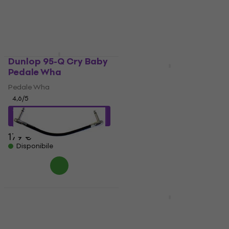
Disponibile
Disponibile
Dunlop 95-Q Cry Baby
EDIZIONE LIMITATA
Pedale Wha
Dunlop CBM95 Cry
Baby Mini Pedale Wha
Pedale Wha
4,6
/5
Pedale Wha
4,8
/5
166 €
con codice
MUZMUZ-5
111 €
137 €
- 19 %
Disponibile
179 €
Disponibile
Dunlop DMBSPA6R 15
cm Angolo - Angolo
Dunlop IM95K Iron
Cavo patch
Maiden Killers Cry
Baby Pedale Wha