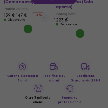
(Come nuovo)
Pedale Wha (Solo
aperto)
Pedale Volume
Pedale Wha
139 €
147 €
- 5 %
1
2
223 €
Disponibile
Disponibile
Garanzia estesa a
Reso fino a 30
Spedizione
3 anni
giorni
Gratuita
da 249 €
Oltre 3 milioni di
Supporto
clienti
professionale