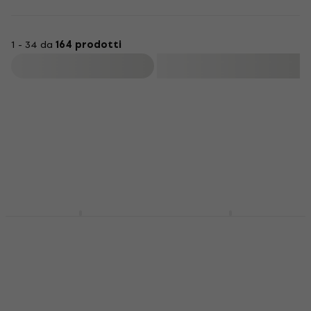
1 - 34 da
164 prodotti
Filtra
D'Addario EXL165
D'Addario EXL170
Corde Basso
Corde Basso
Corde Basso
Corde Basso
4,7
/5
4,5
/5
19,90 €
18,80 €
Disponibile
Disponibile