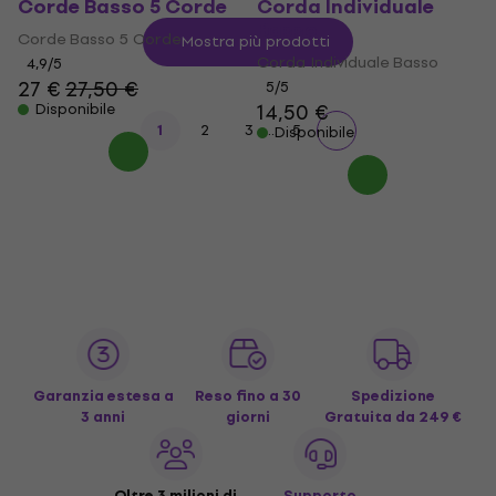
Corde Basso 5 Corde
Corda Individuale
Basso
Corde Basso 5 Corde
Mostra più prodotti
Corda Individuale Basso
4,9
/5
27 €
27,50 €
5
/5
14,50 €
Disponibile
...
1
2
3
5
Disponibile
Garanzia estesa a
Reso fino a 30
Spedizione
3 anni
giorni
Gratuita
da 249 €
Oltre 3 milioni di
Supporto