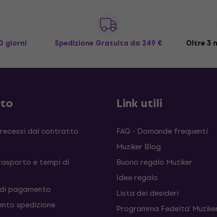
0 giorni
Spedizione Gratuita
da 249 €
Oltre 3 m
sto
Link utili
 recessi dal contratto
FAQ - Domande frequenti
Muziker Blog
rasporto e tempi di
Buono regalo Muziker
Idee regalo
 di pagamento
Lista dei desideri
nto spedizione
Programma Fedelta' Muziker