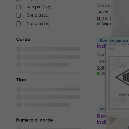
Corde Individua
4 e più
(
22
)
4,2
/5
3 e più
(
26
)
0,79 €
2 e più
(
26
)
Disponibile
Dunlop DC
Corda
Sconto quanti
Individuali
Corde Individua
4,8
/5
2,99 €
3,09 
Disponibile
Tipo
Sconto quanti
Rotosound 
Numero di corde
Individuali