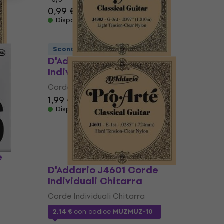
0,99 €
Disponibile
Sconto quantità
D'Addario J4303 Corde
Individuali Chitarra
Corde Individuali Chitarra
1,99 €
Disponibile
e
D'Addario J4601 Corde
Individuali Chitarra
Corde Individuali Chitarra
2,14 €
con codice
MUZMUZ-10