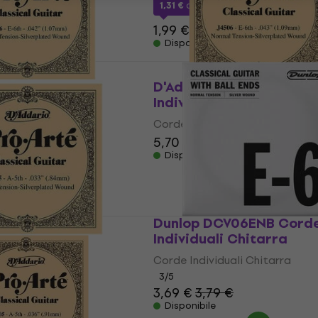
€
1,31 €
con codice
MUZMUZ-30
1,99 €
Disponibile
J4306 Corde
D'Addario J 4506 Corde
 Chitarra
Individuali Chitarra
li Chitarra
Corde Individuali Chitarra
5,70 €
Disponibile
Dunlop DCV06ENB Cord
tà
Individuali Chitarra
J4305 Corde
 Chitarra
Corde Individuali Chitarra
3
/5
li Chitarra
3,69 €
3,79 €
Disponibile