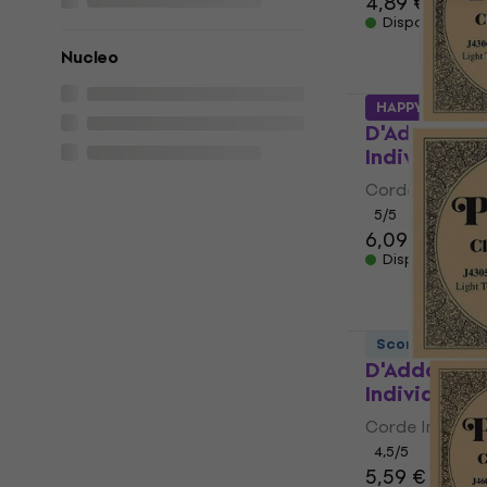
4,89 €
5,39 
Disponibile
Nucleo
HAPPY HOUR
D'Addario 
Individuali
Corde Individua
5
/5
6,09 €
Disponibile
Sconto quanti
D'Addario 
Individuali
Corde Individua
4,5
/5
5,59 €