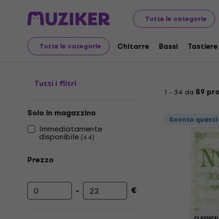
Strumenti musicali
Chitarre
Corde per chitarra
Cor
Tutte le categorie
Corde per Chitarra Cla
Chitarre
Bassi
Tastiere
Tutte le categorie
Tutti i filtri
1 - 34 da
89 pr
Solo in magazzino
Sconto quanti
Immediatamente
disponibile
(
44
)
Prezzo
-
€
Prezzo minimo
Prezzo massimo