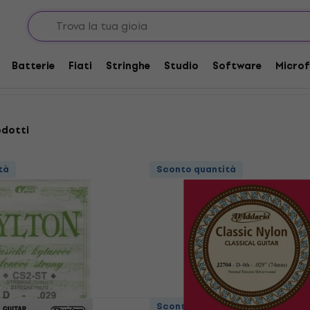
de di Nylon per chitarra classica
Corde per Chitarra Classica Indi
ssica Individuali
Batterie
Fiati
Stringhe
Studio
Software
Microf
odotti
tà
Sconto quantità
Sconto quantità