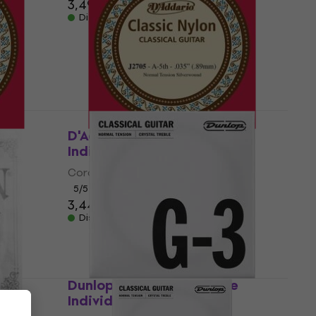
3,49 €
Disponibile
D'Addario J2705 Corde
Individuali Chitarra
Corde Individuali Chitarra
5
/5
3,44 €
3,77 €
Disponibile
Dunlop DCY03GNS Corde
Individuali Chitarra
de