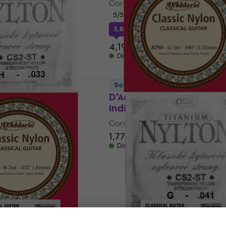
li Chitarra
Corde Individuali Chitarra
5
/5
ice
MUZMUZ-10
3,55 €
con codice
MUZMUZ-15
4,19 €
Disponibile
Sconto quantità
 CS2STH Corde
D'Addario J2703 Corde
 Chitarra
Individuali Chitarra
li Chitarra
Corde Individuali Chitarra
1,77 €
Disponibile
ice
MUZMUZ-25
J2702 Corde
Gorstrings CS2STG Cor