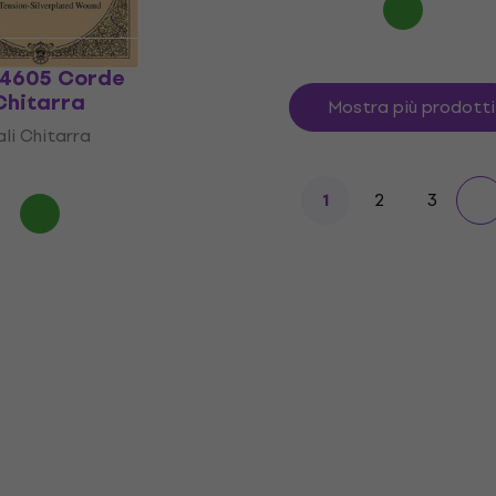
J4605 Corde
 Chitarra
Mostra più prodotti
li Chitarra
2
3
1