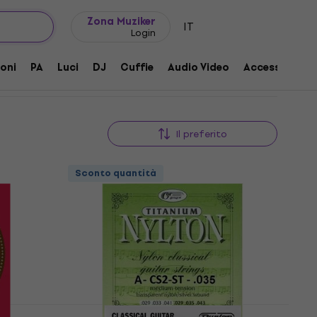
Idee regalo
FAQ
Muziker Blog
viduali
Zona Muziker
IT
Login
oni
PA
Luci
DJ
Cuffie
Audio Video
Accessori
Il preferito
Sconto quantità