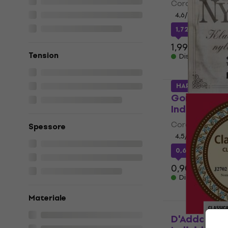
Corde Individua
4,6
/5
1,72 €
con cod
1,99 €
Tension
Disponibile
HAPPY HOUR
Gorstrings
Individuali
Corde Individua
Spessore
4,5
/5
0,64 €
con cod
0,90 €
Disponibile
Materiale
D'Addario 