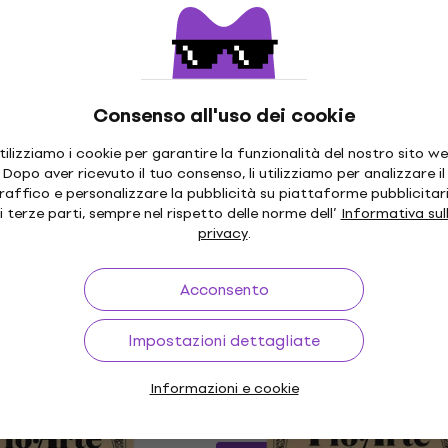
 Chitarra
Individuali Chitarra
li Chitarra
Corde Individuali Chitarra
3,8
/5
0,90 €
con codice
MUZMUZ-10
Consenso all'uso dei cookie
1 €
V06ENS Corde
Dunlop DCV05ANS Cord
Sconto quantità
Disponibile
 Chitarra
Individuali Chitarra
tilizziamo i cookie per garantire la funzionalità del nostro sito we
Dopo aver ricevuto il tuo consenso, li utilizziamo per analizzare il
li Chitarra
Corde Individuali Chitarra
raffico e personalizzare la pubblicità su piattaforme pubblicitar
3,49 €
3,59 €
i terze parti, sempre nel rispetto delle norme dell’
Informativa sul
Disponibile
privacy
.
Acconsento
Impostazioni dettagliate
HAPPY HOUR
J4604 Corde
Rotosound NR 3 Corde
Informazioni e cookie
 Chitarra
Individuali Chitarra
li Chitarra
Corde Individuali Chitarra