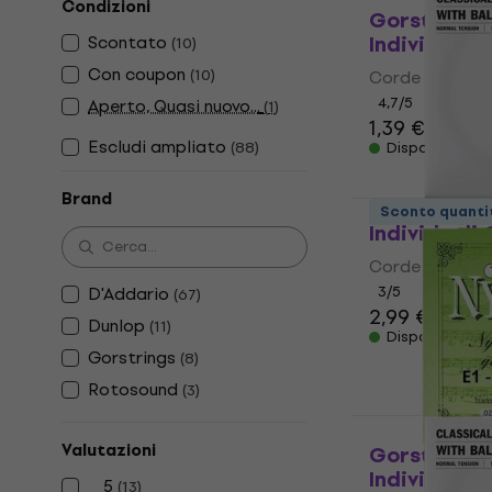
Condizioni
Gorstrings
Individuali
Scontato
(
10
)
Con coupon
(
10
)
Corde Individua
4,7
/5
Aperto, Quasi nuovo...
(
1
)
1,39 €
Escludi ampliato
(
88
)
Disponibile
Brand
Dunlop DCY
Sconto quanti
Individuali
Corde Individua
D'Addario
3
/5
(
67
)
2,99 €
3,79 
Dunlop
(
11
)
Disponibile
Gorstrings
(
8
)
Rotosound
(
3
)
Valutazioni
Gorstrings
Individuali
5
(
13
)