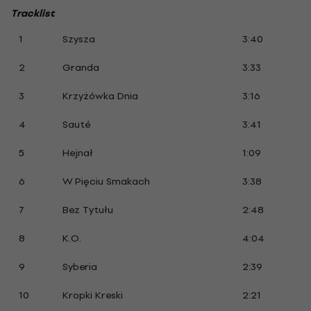
Tracklist
1
Szysza
3:40
2
Granda
3:33
3
Krzyżówka Dnia
3:16
4
Sauté
3:41
5
Hejnał
1:09
6
W Pięciu Smakach
3:38
7
Bez Tytułu
2:48
8
K.O.
4:04
9
Syberia
2:39
10
Kropki Kreski
2:21