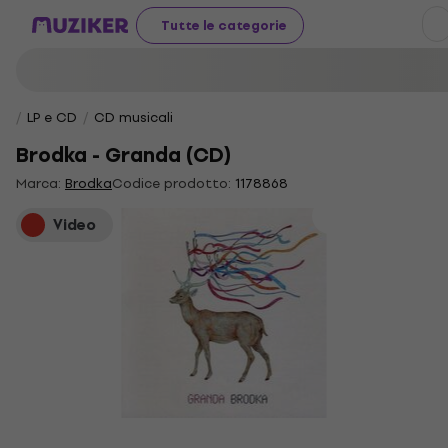
Tutte le categorie
LP e CD
CD musicali
Brodka - Granda (CD)
Marca:
Brodka
Codice prodotto:
1178868
Video