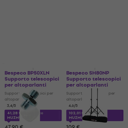
Supporto telescopici per
4,6
/5
altoparlanti
11,10 €
4,5
/5
Disponibile
58,69 €
con codice
MUZMUZ-10
65,90 €
Disponibile
HAPPY HOUR
Come nuovo
Bespeco BP50XLN
Bespeco SH80NP
Supporto telescopici
Supporto telescopici
per altoparlanti
per altoparlanti
Supporto telescopici per
Supporto telescopici per
altoparlanti
altoparlanti
3,4
/5
4,6
/5
41,28 €
con codice
102,01 €
con codice
MUZMUZ-10
MUZMUZ-5
47,90 €
109 €