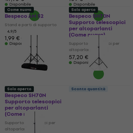
Disponibile
Disponibile
Come nuovo
Solo aperto
Bespeco AM 52
Bespeco SH70N
Supporto telescopici
Stand e parti di supporto
per altoparlanti
4,9
/5
(Come nuovo)
1,99 €
2,69 €
Supporto telescopici per
Disponibile
altoparlanti
57,20 €
Disponibile
Solo aperto
Sconto quantità
Bespeco SH70N
Bespeco BP50XLN
Supporto telescopici
Supporto telescopici
per altoparlanti
per altoparlanti (Solo
(Come nuovo)
aperto)
Supporto telescopici per
Supporto telescopici per
altoparlanti
altoparlanti