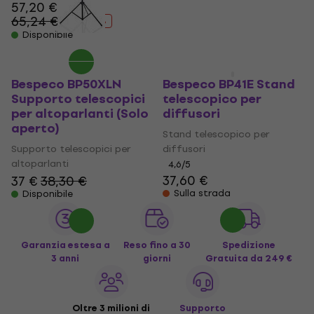
57,20 €
40,50 €
65,24 €
46,93 €
- 12 %
- 14 %
Disponibile
Disponibile
Bespeco BP50XLN
Bespeco BP41E Stand
Supporto telescopici
telescopico per
per altoparlanti (Solo
diffusori
aperto)
Stand telescopico per
Supporto telescopici per
diffusori
altoparlanti
4,6
/5
37,60 €
37 €
38,30 €
Sulla strada
Disponibile
Garanzia estesa a
Reso fino a 30
Spedizione
3 anni
giorni
Gratuita
da 249 €
Oltre 3 milioni di
Supporto