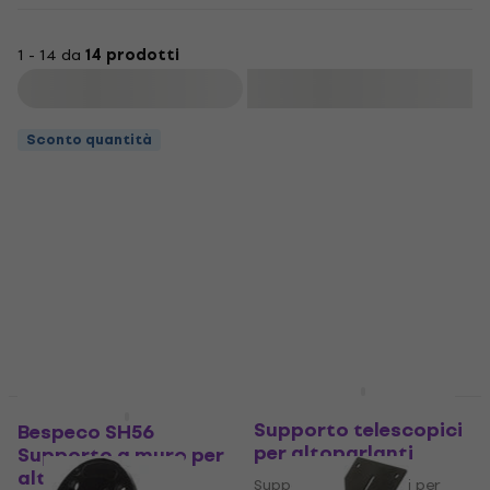
1 - 14 da
14 prodotti
Filtra
Sconto quantità
Bespeco SH80N
Sconto quantità
Sconto quantità
Supporto telescopici
Bespeco SH56
per altoparlanti
Supporto a muro per
altoparlanti
Supporto telescopici per