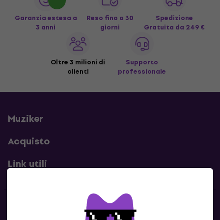
Garanzia estesa a
Reso fino a 30
Spedizione
3 anni
giorni
Gratuita
da 249 €
Oltre 3 milioni di
Supporto
clienti
professionale
Muziker
Acquisto
Link utili
Contatti