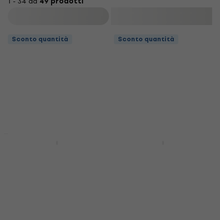
1 - 34 da
49 prodotti
Filtra
Sconto quantità
Sconto quantità
Sconto quantità
Sconto quantità
Bespeco DUCKSM
Bespeco SH12NE Asta
Asta Microfoni
Microfoni
Asta Microfoni
Asta Microfoni
4,6
/5
4,4
/5
17,90 €
23,90 €
Disponibile
Disponibile