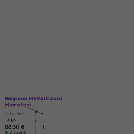
32,90 €
40,16 €
con codice
Disponibile
MUZMUZ-5
42,90 €
Disponibile
Bespeco SH110C
Sconto quantità
Bespeco MSF 10 Asta
Accessori per asta
Microfoni
microfonica
Asta Microfoni
4,8
/5
14,20 €
4,6
/5
Disponibile
45,90 €
Disponibile
Bespeco CLAMPSX
Asta Microfoni
Bespeco MSRA10 Asta
Microfoni
Asta Microfoni
Asta Microfoni
4,6
/5
35,70 €
4,1
/5
Disponibile
88,30 €
93,10 €
Disponibile