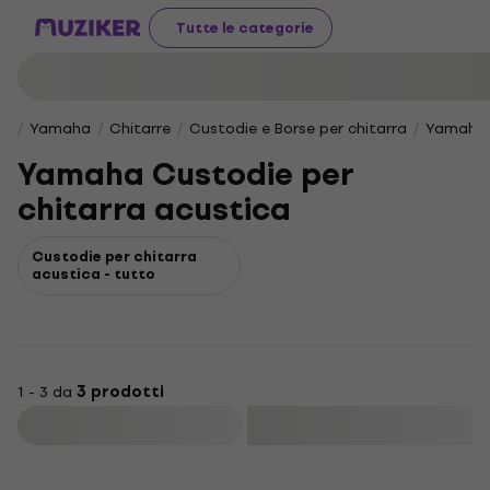
Tutte le categorie
Yamaha
Chitarre
Custodie e Borse per chitarra
Yamaha C
Yamaha Custodie per
chitarra acustica
Custodie per chitarra
acustica - tutto
1 - 3 da
3 prodotti
Filtra