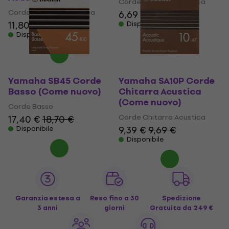
Corde Chitarra Elettrica
Corde Chitarra Acustica
6,69 €
11,80 €
Disponibile
Disponibile
Yamaha SB45 Corde
Yamaha SA10P Corde
Basso (Come nuovo)
Chitarra Acustica
(Come nuovo)
Corde Basso
Corde Chitarra Acustica
17,40 €
18,70 €
9,39 €
9,69 €
Disponibile
Disponibile
Garanzia estesa a
Reso fino a 30
Spedizione
3 anni
giorni
Gratuita
da 249 €