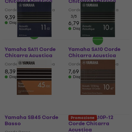
Chitarra Acustica
Chitarra Elettrica
Corde Chitarra Acustica
Corde Chitarra Elettrica
9,39 €
9,99 €
3
/5
6,79 €
6,99 €
Disponibile
Disponibile
Yamaha SA11 Corde
Yamaha SA10 Corde
Chitarra Acustica
Chitarra Acustica
Corde Chitarra Acustica
Corde Chitarra Acustica
8,39 €
7,69 €
Disponibile
Disponibile
Yamaha SB45 Corde
Yamaha SA10P-12
Promozione
Basso
Corde Chitarra
Acustica