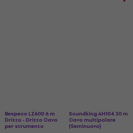
Ultimo pezzo
Seminuovo
Behringer GIC-600 6 m
Monacor MCA-158J 1,5
Il diritto Cavo per
m Cavo audio
strumento
Cavo audio
Cavo per strumento
5
/5
27,60 €
5
/5
38,50 €
13,90 €
- 28 %
15,90 €
Disponibile
- 13 %
Disponibile
Come nuovo
Come nuovo
Bespeco LZ600 6 m
Soundking AH104 30 m
Dritto - Dritto Cavo
Cavo multipolare
per strumento
(Seminuovo)