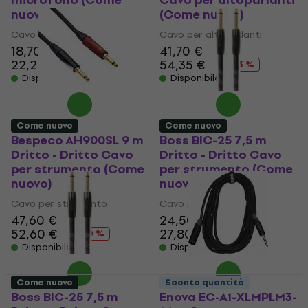
microfono (Come
Cavo per altoparlanti
nuovo)
(Come nuovo)
Cavo per microfono
Cavo per altoparlanti
18,70 €
41,70 €
22,20 €
54,35 €
- 16 %
- 23 %
Disponibile
Disponibile
Come nuovo
Come nuovo
Bespeco AH900SL 9 m
Boss BIC-25 7,5 m
Dritto - Dritto Cavo
Dritto - Dritto Cavo
per strumento (Come
per strumento (Come
nuovo)
nuovo)
Cavo per strumento
Cavo per strumento
47,60 €
24,50 €
52,60 €
27,80 €
- 10 %
- 12 %
Disponibile
Disponibile
Come nuovo
Sconto quantità
Boss BIC-25 7,5 m
Enova EC-A1-XLMPLM3-