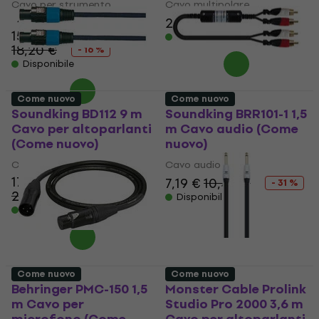
Cavo per strumento
Cavo multipolare
4,3
/5
202 €
232 €
- 13 %
15,30 €
Disponibile
18,20 €
- 16 %
Disponibile
Come nuovo
Come nuovo
Soundking BD112 9 m
Soundking BRR101-1 1,5
Cavo per altoparlanti
m Cavo audio (Come
(Come nuovo)
nuovo)
Cavo per altoparlanti
Cavo audio
17,50 €
7,19 €
10,40 €
- 31 %
21,10 €
- 17 %
Disponibile
Disponibile
Come nuovo
Come nuovo
Behringer PMC-150 1,5
Monster Cable Prolink
m Cavo per
Studio Pro 2000 3,6 m