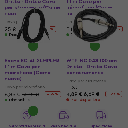
Dritto - Dritto Cavo
1 1 m Cavo per
per strumento (Come
microfono (Come
nuovo)
nuovo)
Cavo per strumento
Cavo per microfono
25 €
27,30 €
8,89 €
13,76 €
- 8 %
- 35 %
Disponibile
Disponibile
Enova EC-A1-XLMPLM3-
WTF INC 048 100 cm
1 1 m Cavo per
Dritto - Dritto Cavo
microfono (Come
per strumento
nuovo)
Cavo per strumento
Cavo per microfono
4,5
/5
4,89 €
6,69 €
8,89 €
13,76 €
- 27 %
- 35 %
Non disponibile
Disponibile
Garanzia estesa a
Reso fino a 30
Spedizione