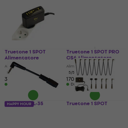
Truetone 1 SPOT
Truetone 1 SPOT PRO
Alimentatore
CS6 Alimentatore
Alimentatore
Alimentatore
5
/5
5
/5
31 €
170 €
Disponibile
Disponibile
Truetone CL-35
Truetone 1 SPOT
HAPPY HOUR
Alimentatore
COMBO Alimentatore
Alimentatore
Alimentatore
5
/5
5
/5