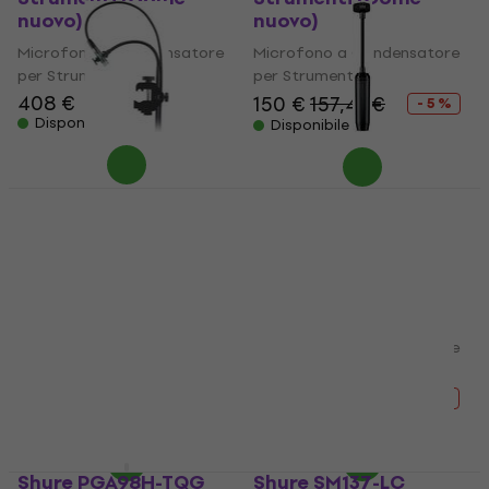
nuovo)
nuovo)
Microfono a Condensatore
Microfono a Condensatore
per Strumenti
per Strumenti
408 €
150 €
157,41 €
- 5 %
Disponibile
Disponibile
Shure BETA98AD/C
Shure PGA98D-XLR
Microfono a
Microfono a
Condensatore per
Condensatore per
Strumenti (Come
Strumenti (Come
nuovo)
nuovo)
Microfono a Condensatore
Microfono a Condensatore
per Strumenti
per Strumenti
270 €
295 €
139 €
147,51 €
- 8 %
- 6 %
Disponibile
Disponibile
Shure PGA98H-TQG
Shure SM137-LC