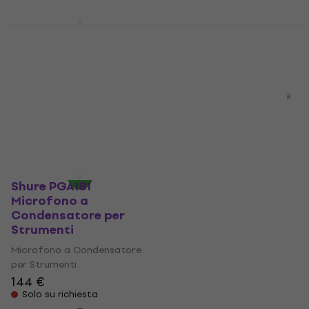
Shure BETA181/C
Shure BETA98AMP/C-
Microfono a
3PK Microfono a
Condensatore per
Condensatore per
Strumenti
Strumenti
Microfono a Condensatore
Microfono a Condensatore
per Strumenti
per Strumenti
587 €
970 €
Disponibile presso il
Solo su richiesta
fornitore
Shure PGA181
Microfono a
Condensatore per
Strumenti
Microfono a Condensatore
per Strumenti
144 €
Solo su richiesta