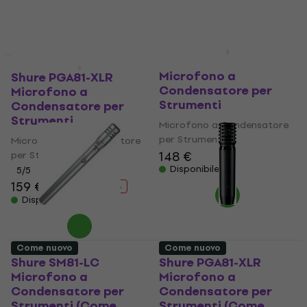
425 €
Disponibile
Shure PGA98D-XLR
Come nuovo
Come nuovo
Microfono a
Shure PGA81-XLR
Condensatore per
Microfono a
Strumenti
Condensatore per
Strumenti
Microfono a Condensatore
per Strumenti
Microfono a Condensatore
148 €
per Strumenti
Disponibile
5
/5
159 €
166 €
- 4 %
Disponibile
Come nuovo
Come nuovo
Shure SM81-LC
Shure PGA81-XLR
Microfono a
Microfono a
Condensatore per
Condensatore per
Strumenti (Come
Strumenti (Come