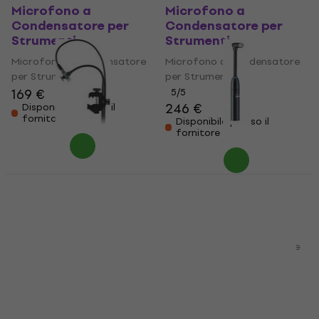
Microfono a
Microfono a
Condensatore per
Condensatore per
Strumenti
Strumenti
Microfono a Condensatore
Microfono a Condensatore
per Strumenti
per Strumenti
169 €
5
/5
246 €
Disponibile presso il
fornitore
Disponibile presso il
fornitore
Shure BETA98AD/C
Shure BETA98AMP/C
Microfono a
Microfono a
Condensatore per
Condensatore per
Strumenti
Strumenti
Microfono a Condensatore
Microfono a Condensatore
per Strumenti
per Strumenti
5
/5
5
/5
299 €
333 €
Disponibile presso il
Solo su richiesta
fornitore