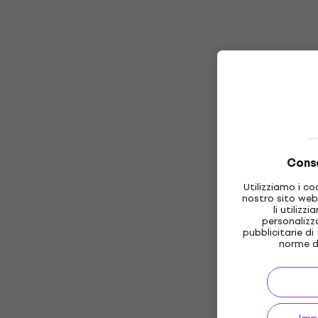
Conse
Utilizziamo i co
nostro sito web
li utilizz
personalizz
pubblicitarie di
norme d