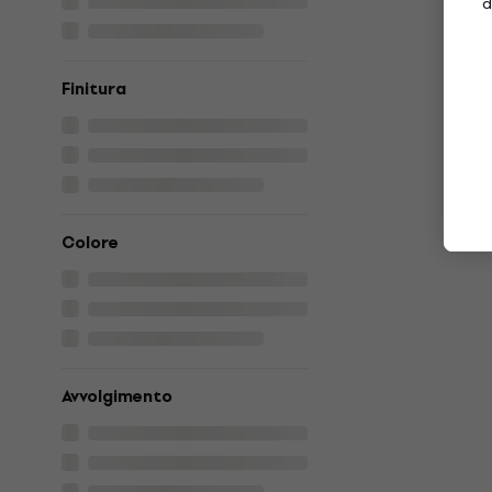
d
Finitura
Colore
Avvolgimento