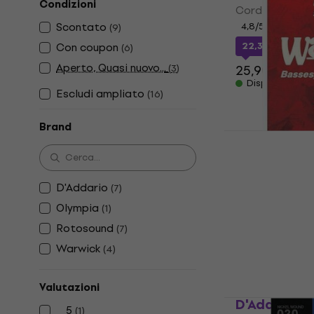
Condizioni
Corde Basso
Scontato
4,8
/5
(
9
)
Con coupon
22,30 €
con co
(
6
)
Aperto, Quasi nuovo...
(
3
)
25,90 €
Disponibile
Escludi ampliato
(
16
)
Brand
Warwick 42
Corde Bass
Corde Basso
D'Addario
(
7
)
4,2
/5
Olympia
(
1
)
7,90 €
con cod
Rotosound
(
7
)
9,90 €
Warwick
Disponibile
(
4
)
Valutazioni
D'Addario 
5
(
1
)