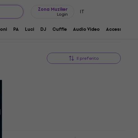
Idee regalo
FAQ
Muziker Blog
i
Zona Muziker
IT
Login
oni
PA
Luci
DJ
Cuffie
Audio Video
Accessori
Il preferito
Warwick RED Bass EL