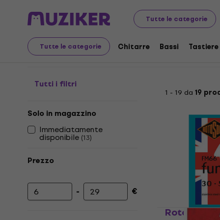
Strumenti musicali
Bassi
Corde per Basso
Set bass
Tutte le categorie
Set basso elettrico a 4
Chitarre
Bassi
Tastiere
Tutte le categorie
Tutti i filtri
1 - 19 da
19 pro
Solo in magazzino
Immediatamente
disponibile
(
13
)
Prezzo
-
€
Prezzo minimo
Prezzo massimo
Rotosound 