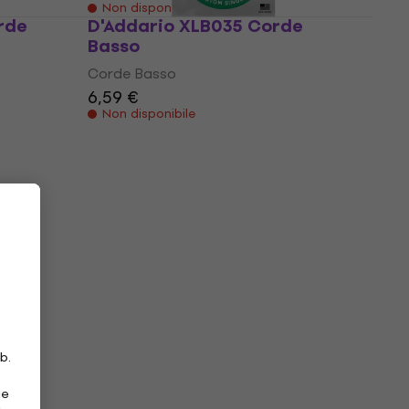
Non disponibile
rde
D'Addario XLB035 Corde
Basso
Corde Basso
6,59 €
Non disponibile
b.
ie