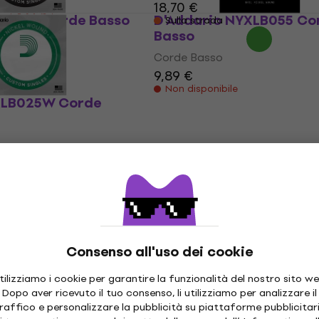
18,70 €
- 23 %
CG032 Corde Basso
D'Addario NYXLB055 Co
Sulla strada
Basso
Corde Basso
e
9,89 €
Non disponibile
XLB025W Corde
e
Consenso all'uso dei cookie
tilizziamo i cookie per garantire la funzionalità del nostro sito we
Dopo aver ricevuto il tuo consenso, li utilizziamo per analizzare il
raffico e personalizzare la pubblicità su piattaforme pubblicitar