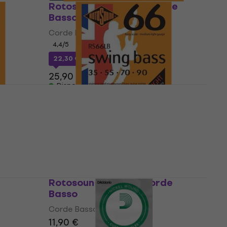
Rotosound RS 66 LB Corde
Basso
Corde Basso
4,4
/5
22,30 €
con codice
MUZMUZ-10
25,90 €
Disponibile
rde
Rotosound RS 66 LB Corde
Basso (Come nuovo)
Corde Basso
15,40 €
18,40 €
- 16 %
Disponibile
Rotosound BBL030 Corde
Basso
Corde Basso
11,90 €