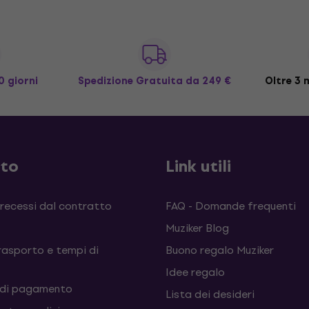
0 giorni
Spedizione Gratuita
da 249 €
Oltre 3 m
sto
Link utili
 recessi dal contratto
FAQ - Domande frequenti
Muziker Blog
rasporto e tempi di
Buono regalo Muziker
Idee regalo
 di pagamento
Lista dei desideri