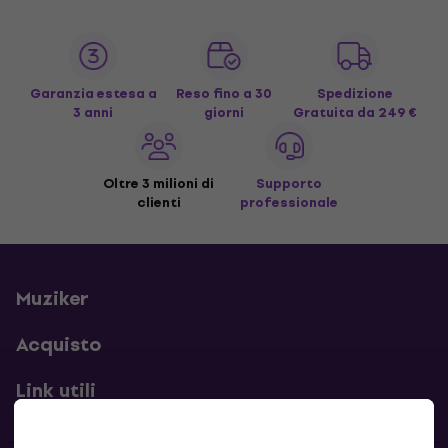
Garanzia estesa a
Reso fino a 30
Spedizione
3 anni
giorni
Gratuita
da 249 €
Oltre 3 milioni di
Supporto
clienti
professionale
Muziker
Acquisto
Link utili