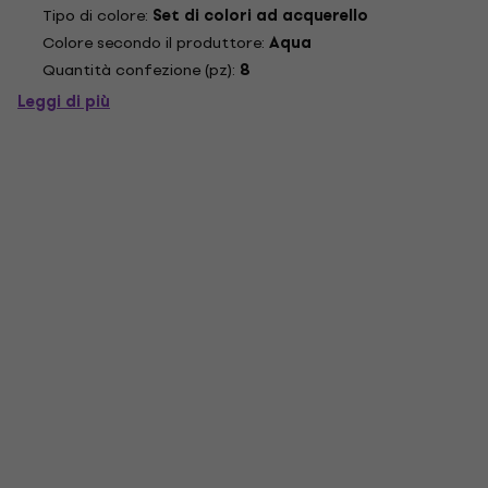
luce e sole, emblema di poesia e scienza, è stato utilizzato
Tipo di colore:
Set di colori ad acquerello
fin dall'antichità come rimedio per la...
Colore secondo il produttore:
Aqua
Quantità confezione (pz):
8
Leggi di più