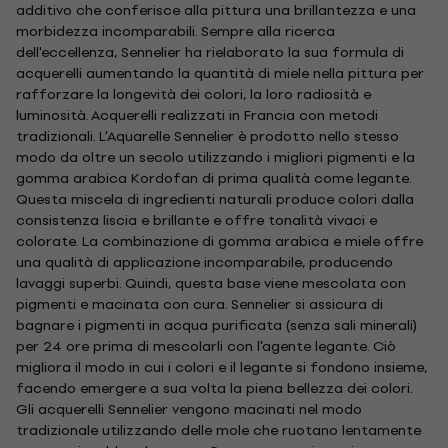
additivo che conferisce alla pittura una brillantezza e una
morbidezza incomparabili. Sempre alla ricerca
dell'eccellenza, Sennelier ha rielaborato la sua formula di
acquerelli aumentando la quantità di miele nella pittura per
rafforzare la longevità dei colori, la loro radiosità e
luminosità. Acquerelli realizzati in Francia con metodi
tradizionali. L'Aquarelle Sennelier è prodotto nello stesso
modo da oltre un secolo utilizzando i migliori pigmenti e la
gomma arabica Kordofan di prima qualità come legante.
Questa miscela di ingredienti naturali produce colori dalla
consistenza liscia e brillante e offre tonalità vivaci e
colorate. La combinazione di gomma arabica e miele offre
una qualità di applicazione incomparabile, producendo
lavaggi superbi. Quindi, questa base viene mescolata con
pigmenti e macinata con cura. Sennelier si assicura di
bagnare i pigmenti in acqua purificata (senza sali minerali)
per 24 ore prima di mescolarli con l'agente legante. Ciò
migliora il modo in cui i colori e il legante si fondono insieme,
facendo emergere a sua volta la piena bellezza dei colori.
Gli acquerelli Sennelier vengono macinati nel modo
tradizionale utilizzando delle mole che ruotano lentamente