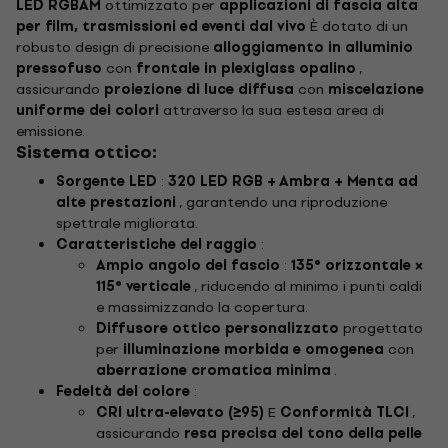
LED RGBAM
ottimizzato per
applicazioni di fascia alta
per film, trasmissioni ed eventi dal vivo
È dotato di un
robusto design di precisione
alloggiamento in alluminio
pressofuso
con
frontale in plexiglass opalino
,
assicurando
proiezione di luce diffusa
con
miscelazione
uniforme dei colori
attraverso la sua estesa area di
emissione.
Sistema ottico:
Sorgente LED
:
320 LED RGB + Ambra + Menta ad
alte prestazioni
, garantendo una riproduzione
spettrale migliorata.
Caratteristiche del raggio
:
Ampio angolo del fascio
:
135° orizzontale ×
115° verticale
, riducendo al minimo i punti caldi
e massimizzando la copertura.
Diffusore ottico personalizzato
progettato
per
illuminazione morbida e omogenea
con
aberrazione cromatica minima
.
Fedeltà del colore
:
CRI ultra-elevato (≥95)
E
Conformità TLCI
,
assicurando
resa precisa del tono della pelle