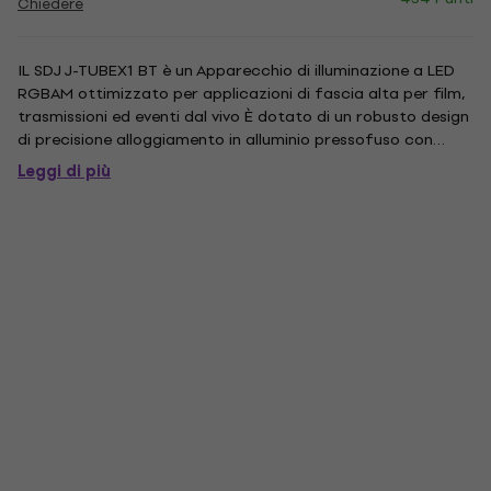
Chiedere
IL SDJ J-TUBEX1 BT è un Apparecchio di illuminazione a LED
RGBAM ottimizzato per applicazioni di fascia alta per film,
trasmissioni ed eventi dal vivo È dotato di un robusto design
di precisione alloggiamento in alluminio pressofuso con
frontale in plexiglass opalino , assicurando proiezione di luce
Leggi di più
diffusa con miscelazione uniforme dei colori...