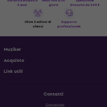
Garanzia estesa a
Reso fino a 30
Spedizione
3 anni
giorni
Gratuita
da 249 €
Oltre 3 milioni di
Supporto
clienti
professionale
Muziker
Acquisto
Link utili
Contatti
Contattaci