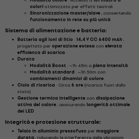
Modalità colore
: Accesso a
101 macro a
colori
ottimizzato per effetti teatrali.
Sincronizzazione master/slave
, consentendo
funzionamento in rete su più unità
.
Sistema di alimentazione e batteria:
Batteria agli ioni di litio
:
14,4 V CC 6400 mAh
,
progettato per
operazione estesa
con
elevata
efficienza di scarica
.
Durata
:
Modalità Boost
: ~1h 45m a
piena intensità
.
Modalità standard
: ~3h 50m con
cambiamenti dinamici di colore
.
Ciclo di ricarica
: Circa
6 ore
(ricarica fuori dallo
stato).
Gestione termica intelligente
con
dissipazione
attiva del calore
, assicurando
longevità ottimale
dei LED
.
Integrità e protezione strutturale:
Telaio in alluminio pressofuso
per
maggiore
durata
, riducendo le interferenze delle vibrazioni