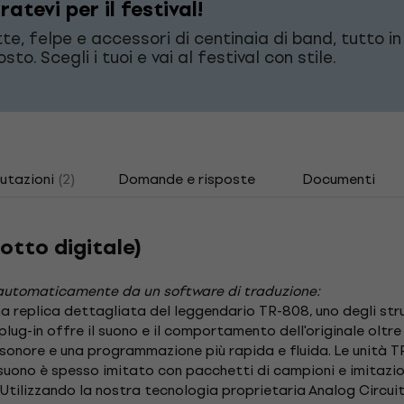
atevi per il festival!
te, felpe e accessori di centinaia di band, tutto in
sto. Scegli i tuoi e vai al festival con stile.
utazioni
(2)
Domande e risposte
Documenti
otto digitale)
automaticamente da un software di traduzione:
a replica dettagliata del leggendario TR-808, uno degli stru
ne plug-in offre il suono e il comportamento dell'originale olt
 sonore e una programmazione più rapida e fluida. Le unità TR
o suono è spesso imitato con pacchetti di campioni e imitazi
 Utilizzando la nostra tecnologia proprietaria Analog Circui