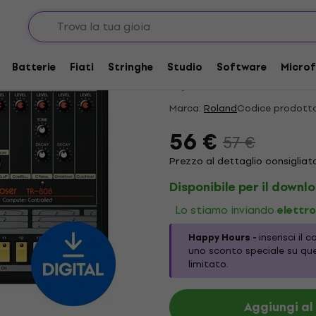
umenti VST
HAPPY HOUR
Roland TR-808 Key (P
Batterie
Fiati
Stringhe
Studio
Software
Microf
3
/5
2 x valutato
Marca:
Roland
Codice prodotto
56 €
57 €
Prezzo al dettaglio consigliat
Disponibile per il downl
Lo stiamo inviando
elettr
Happy Hours -
inserisci il 
uno sconto speciale su qu
limitato.
Aggiungi al