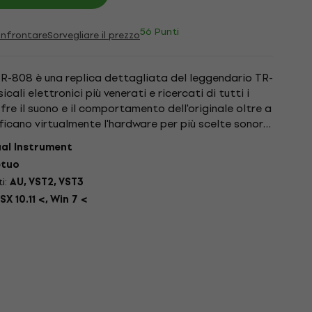
56 Punti
nfrontare
Sorvegliare il prezzo
TR-808 è una replica dettagliata del leggendario TR-
cali elettronici più venerati e ricercati di tutti i
ffre il suono e il comportamento dell'originale oltre a
ficano virtualmente l'hardware per più scelte sonore
ual Instrument
etuo
ti:
AU, VST2, VST3
X 10.11 <, Win 7 <