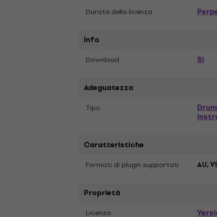
Perp
Durata della licenza
Info
Sì
Download
Adeguatezza
Drum
Tipo
Inst
Caratteristiche
Formati di plugin supportati
AU, V
Proprietà
Vers
Licenza