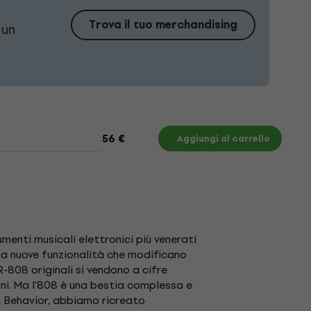
Trova il tuo merchandising
 un
56 €
Aggiungi al carrello
menti musicali elettronici più venerati
re a nuove funzionalità che modificano
-808 originali si vendono a cifre
oni. Ma l'808 è una bestia complessa e
t Behavior, abbiamo ricreato