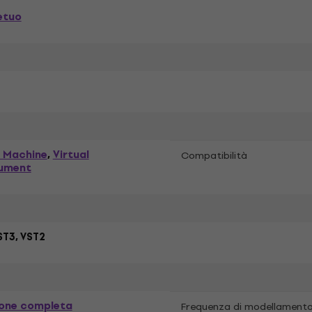
etuo
 Machine
Virtual
,
Compatibilità
rument
ST3, VST2
ione completa
Frequenza di modellament