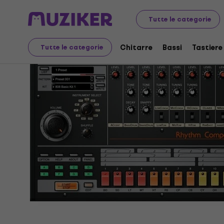
Strumenti musicali
Studio
Software da studio
Str
Tutte le categorie
Chitarre
Bassi
Tastiere
Tutte le categorie
Video