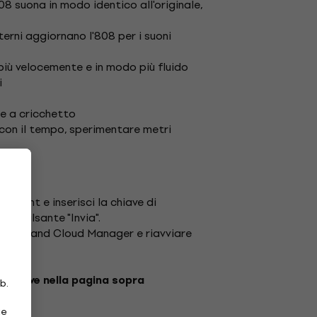
08 suona in modo identico all'originale,
:
terni aggiornano l'808 per i suoni
più velocemente e in modo più fluido
i
ze a cricchetto
 con il tempo, sperimentare metri
account e inserisci la chiave di
sul pulsante "Invia".
ere Roland Cloud Manager e riavviare
la chiave nella pagina sopra
b.
ie