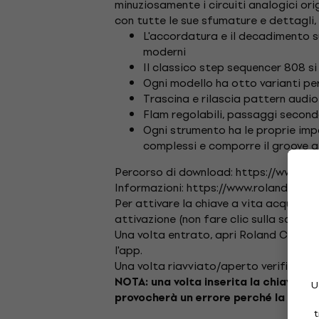
minuziosamente i circuiti analogici ori
con tutte le sue sfumature e dettagli,
L'accordatura e il decadimento su
moderni
Il classico step sequencer 808 s
Ogni modello ha otto varianti pe
Trascina e rilascia pattern audi
Flam regolabili, passaggi second
Ogni strumento ha le proprie imp
complessi e comporre il groove g
Percorso di download: https://www.ro
Informazioni: https://www.roland.com
Per attivare la chiave a vita acquistat
attivazione (non fare clic sulla scheda S
Una volta entrato, apri Roland Cloud 
l'app.
Una volta riavviato/aperto verificare c
NOTA: una volta inserita la chiave, as
U
provocherà un errore perché la chiav
t