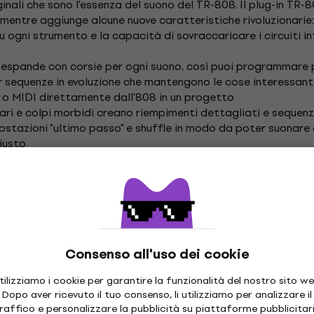
ginali che sono l'essenza del suono del TR-808. Il plug-in TR-8
 mentre aggiunge alcune nuove caratteristiche rivoluzionarie
 ogni strumento e la capacità di sovraccaricare i circuiti in
i espande con corsie per ogni suono, così puoi programmare 
r sequenze in evoluzione che mantengono le cose interessant
o o MIDI direttamente dall'808 in un progetto
ari e colpi morbidi creano riempimenti dettagliati e sequen
ostazioni "ultimo passo" e shuffle in modo da poter suonare
iusto
landcloud.com/roland-account/key
/us/products/rc_tr-808/
a vai a
https://www.roland.com/cloud/key
, accedi o crea un 
eriale, poiché è per i numeri di serie dell'hardware) e fai clic 
Manager. Se è già aperto, potrebbe essere necessario chiud
Consenso all'uso dei cookie
he lo strumento sia disponibile ed installarlo.
sicurati di verificare in Roland Cloud Manager. Reinserire 
tilizziamo i cookie per garantire la funzionalità del nostro sito we
e è già stata riscattata.
Dopo aver ricevuto il tuo consenso, li utilizziamo per analizzare il
raffico e personalizzare la pubblicità su piattaforme pubblicitar