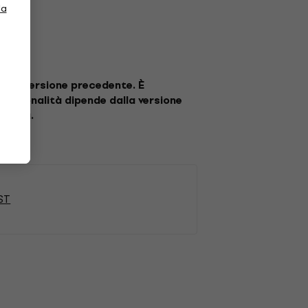
la
 una versione precedente. È
funzionalità dipende dalla versione
gramma.
ST