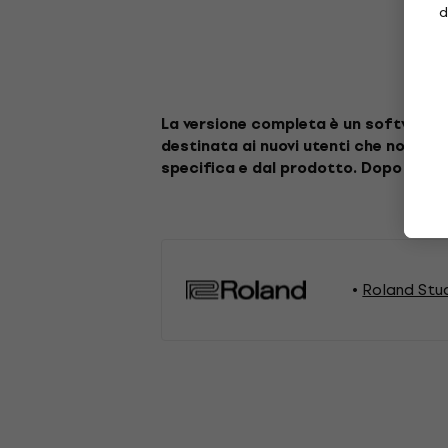
d
La versione completa è un software c
destinata ai nuovi utenti che non pos
specifica e dal prodotto. Dopo l'acqu
Roland Stu