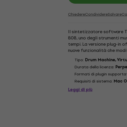
Chiedere
Condividere
Salvare
Co
Il sintetizzatore software 
808, uno degli strumenti musi
tempi. La versione plug-in o
nuove funzionalità che modi
e una programmazione...
Tipo:
Drum Machine, Virt
Durata della licenza:
Perp
Formati di plugin supporta
Requisiti di sistema:
Mac OS
Leggi di più