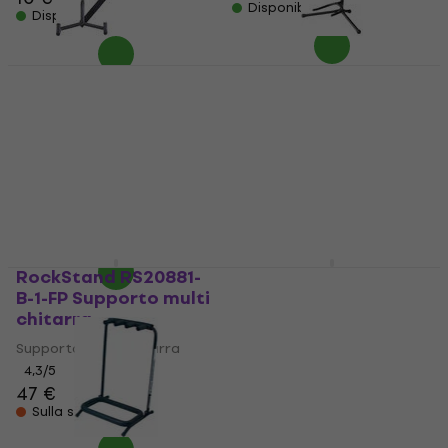
Disponibile
Disponibile
RockStand
RockStand RS 20830
RS20931B1C Supporto
B/10 Supporto per
muro per chitarra
chitarra (Come
(Come nuovo)
nuovo)
Supporto muro per chitarra
Supporto per chitarra
17,70 €
18,12 €
14,20 €
14,90 €
Disponibile
Disponibile
RockStand RS20881-
RockStand RS20900B
B-1-FP Supporto multi
Supporto muro per
chitarra
chitarra
Supporto multi chitarra
Supporto muro per chitarra
4,3
/5
4,5
/5
47 €
10,90 €
Sulla strada
Non disponibile