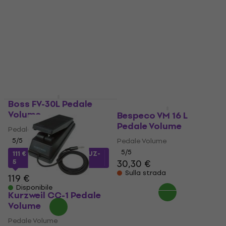
Pedale Volume
Pedale Volume
4,8
/5
5
/5
23,90 €
70 €
Disponibile
Disponibile
Boss FV-30L Pedale
Volume
Bespeco VM 16 L
Pedale Volume
Pedale Volume
5
/5
Pedale Volume
5
/5
111 €
con codice
MUZMUZ-
5
30,30 €
Sulla strada
119 €
Disponibile
Kurzweil CC-1 Pedale
Volume
Pedale Volume