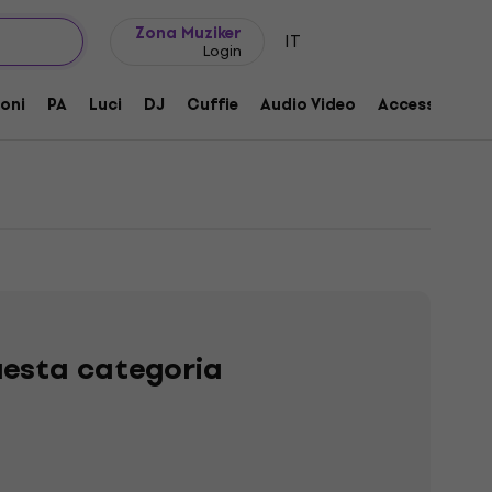
Idee regalo
FAQ
Muziker Blog
Zona Muziker
IT
Login
oni
PA
Luci
DJ
Cuffie
Audio Video
Accessori
uesta categoria