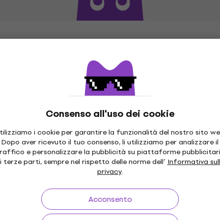
Consenso all'uso dei cookie
tilizziamo i cookie per garantire la funzionalità del nostro sito we
Dopo aver ricevuto il tuo consenso, li utilizziamo per analizzare il
raffico e personalizzare la pubblicità su piattaforme pubblicitar
0 giorni
Spedizione Gratuita
da 249 €
Oltre 3 m
i terze parti, sempre nel rispetto delle norme dell’
Informativa sul
privacy
.
Acconsento
sto
Link utili