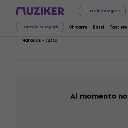
Nino
Batterie
Percussioni
Nino Maracas
Tutte le categorie
Nino Maracas
Chitarre
Bassi
Tastiere
Tutte le categorie
Maracas - tutto
Al momento non