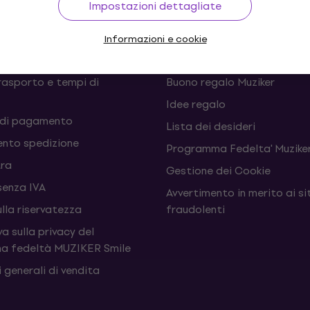
Impostazioni dettagliate
 recessi dal contratto
FAQ - Domande frequenti
Informazioni e cookie
Muziker Blog
rasporto e tempi di
Buono regalo Muziker
Idee regalo
 di pagamento
Lista dei desideri
nto spedizione
Programma Fedelta' Muziker
tra
Gestione dei Cookie
senza IVA
Avvertimento in merito ai si
ulla riservatezza
fraudolenti
a sulla privacy del
a fedeltà MUZIKER Smile
 generali di vendita