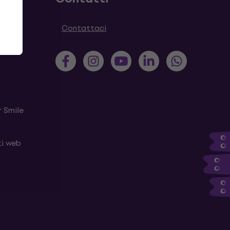
Contattaci
 Smile
ti web