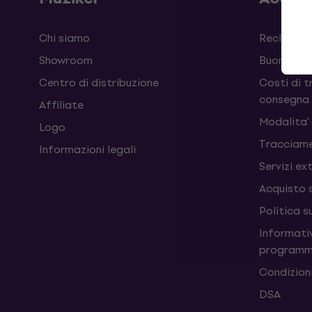
Chi siamo
Reclami e
Showroom
Buoni
Centro di distribuzione
Costi di t
consegna
Affiliate
Modalita'
Logo
Tracciame
Informazioni legali
Servizi ex
Acquisto 
Politica s
Informativ
programm
Condizioni
DSA