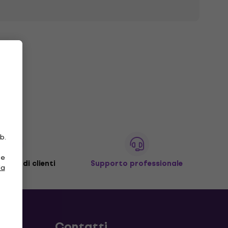
b.
ie
ilioni di clienti
Supporto professionale
la
Contatti