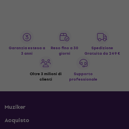
Garanzia estesa a
Reso fino a 30
Spedizione
3 anni
giorni
Gratuita
da 249 €
Oltre 3 milioni di
Supporto
clienti
professionale
Muziker
Acquisto