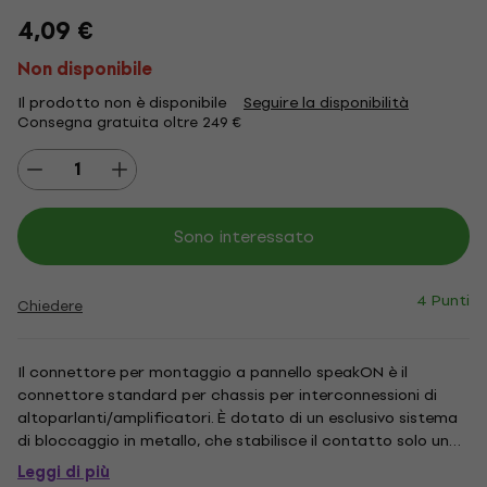
4,09 €
Non disponibile
Il prodotto non è disponibile
Seguire la disponibilità
Consegna gratuita oltre 249 €
Sono interessato
4 Punti
Chiedere
Il connettore per montaggio a pannello speakON è il
connettore standard per chassis per interconnessioni di
altoparlanti/amplificatori. È dotato di un esclusivo sistema
di bloccaggio in metallo, che stabilisce il contatto solo una
volta completamente bloccato. I ricettacoli speakON sono
Leggi di più
robusti, versatili e facili da terminare. Connettore per...