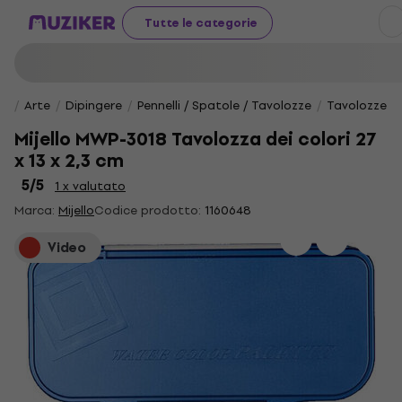
Tutte le categorie
Arte
Dipingere
Pennelli / Spatole / Tavolozze
Tavolozze
Mijello MWP-3018 Tavolozza dei colori 27
x 13 x 2,3 cm
5
/5
1 x valutato
Marca:
Mijello
Codice prodotto:
1160648
Video